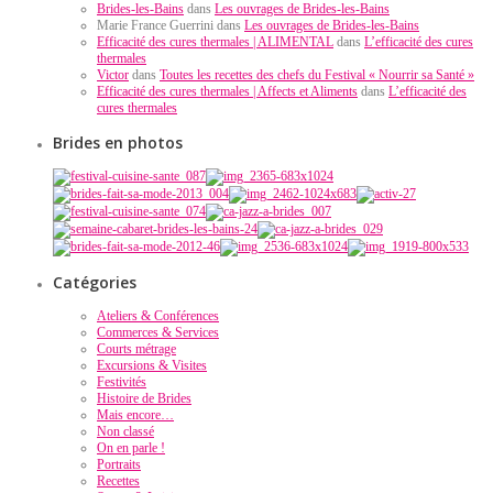
Brides-les-Bains
dans
Les ouvrages de Brides-les-Bains
Marie France Guerrini dans
Les ouvrages de Brides-les-Bains
Efficacité des cures thermales | ALIMENTAL
dans
L’efficacité des cures
thermales
Victor
dans
Toutes les recettes des chefs du Festival « Nourrir sa Santé »
Efficacité des cures thermales | Affects et Aliments
dans
L’efficacité des
cures thermales
Brides en photos
Catégories
Ateliers & Conférences
Commerces & Services
Courts métrage
Excursions & Visites
Festivités
Histoire de Brides
Mais encore…
Non classé
On en parle !
Portraits
Recettes