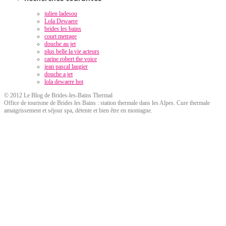
julien ladesou
Lola Dewaere
brides les bains
court metrage
douche au jet
plus belle la vie acteurs
carine robert the voice
jean pascal laugier
douche a jet
lola dewaere hot
© 2012 Le Blog de Brides-les-Bains Thermal
Office de tourisme de Brides les Bains : station thermale dans les Alpes. Cure thermale
amaigrissement et séjour spa, détente et bien être en montagne.