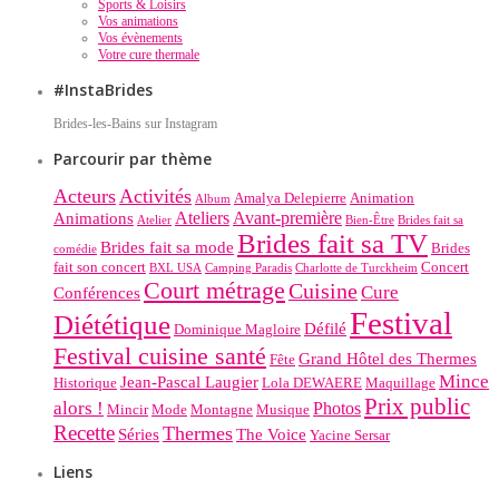
Sports & Loisirs
Vos animations
Vos évènements
Votre cure thermale
#InstaBrides
Brides-les-Bains sur Instagram
Parcourir par thème
Acteurs
Activités
Amalya Delepierre
Animation
Album
Ateliers
Avant-première
Animations
Atelier
Bien-Être
Brides fait sa
Brides fait sa TV
Brides fait sa mode
Brides
comédie
fait son concert
Concert
BXL USA
Camping Paradis
Charlotte de Turckheim
Court métrage
Cuisine
Cure
Conférences
Festival
Diététique
Défilé
Dominique Magloire
Festival cuisine santé
Grand Hôtel des Thermes
Fête
Mince
Jean-Pascal Laugier
Historique
Lola DEWAERE
Maquillage
Prix public
alors !
Photos
Mincir
Mode
Montagne
Musique
Recette
Thermes
Séries
The Voice
Yacine Sersar
Liens