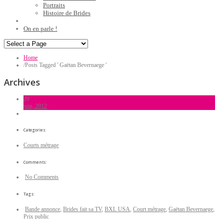
Portraits
Histoire de Brides
On en parle !
Home
/
Posts Tagged ' Gaëtan Bevernaege '
Archives
29
juin, 2012
Categories:
Courts métrage
Comments:
No Comments
Tags:
Bande annonce
,
Brides fait sa TV
,
BXL USA
,
Court métrage
,
Gaëtan Bevernaege
,
Prix public