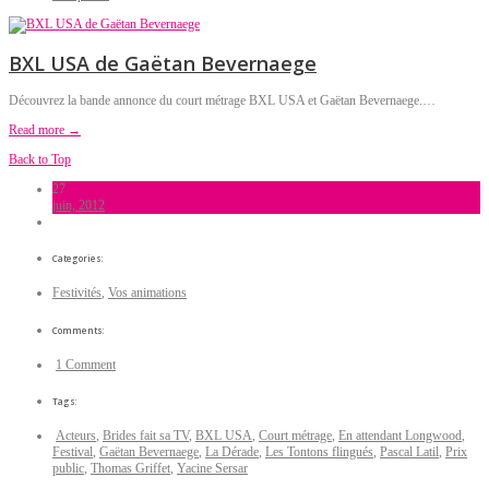
BXL USA de Gaëtan Bevernaege
Découvrez la bande annonce du court métrage BXL USA et Gaëtan Bevernaege.…
Read more →
Back to Top
27
juin, 2012
Categories:
Festivités
,
Vos animations
Comments:
1 Comment
Tags:
Acteurs
,
Brides fait sa TV
,
BXL USA
,
Court métrage
,
En attendant Longwood
,
Festival
,
Gaëtan Bevernaege
,
La Dérade
,
Les Tontons flingués
,
Pascal Latil
,
Prix
public
,
Thomas Griffet
,
Yacine Sersar