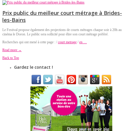
Prix public du meilleur court métrage à Brides-
les-Bains
Le Festival propose également des projections de courts métrages chaque soir à 20h au
cinéma le Doron. Le public sera sollicité pour élire son court métrage préféré.
Recherches qui ont mené à cette page : /
court metrage
/
en …
Read more →
Back to Top
Gardez le contact !