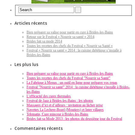
Articles récents
Bien préparer sa valise pour partir en cure à Brides-les-Bains
Retour sur le Festival « Nourrir sa santé » 2014
Brides fait sa mode 2014
Toutes les recettes des chefs du Festival « Nourrir sa Santé »
Festival « Nourrir sa santé » 2014 : la cuisine diététique s’installe à
Brides-les-Bains
Les plus lus
Bien préparer sa valise pour partir en cure à Brides-les-Bains
Toutes les recettes des chefs du Festival "Nourrir sa Santé"
La Fabrique à Menus : un outil en ligne pour préparer vos repas
Festival "Nourrir sa santé" 2014 : la cuisine diététique s'installe à Brides-
les-Bains
L’efficacité des cures thermales
Festival de Jazz à Brides-les-Bains : les photos
Massages d’ici et d’ailleurs : invitation au lâcher prise
Navettes La Lechere-Bozel (Moutiers) et Inter villages
Telematin, Cure minceur à Brides-les-Bains
Brides fait sa Mode 2013 : les photos du deuxième jour du Festival
Commentaires récents