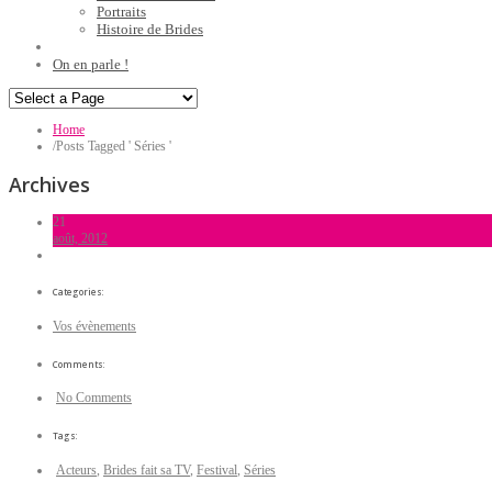
Portraits
Histoire de Brides
On en parle !
Home
/
Posts Tagged ' Séries '
Archives
21
août, 2012
Categories:
Vos évènements
Comments:
No Comments
Tags:
Acteurs
,
Brides fait sa TV
,
Festival
,
Séries