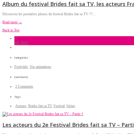
Album du festival Brides fait sa TV, les acteurs Fr
Découvrez les premières photos du festival Brides fait sa TV !!!…
Read more →
Back to Top
27
juil, 2012
Categories:
Festivités
,
Vos animations
Comments:
2 Comments
Tags:
Acteurs
,
Brides fait sa TV
,
Festival
,
Séries
Les acteurs du 2e Festival Brides fait sa TV – Part