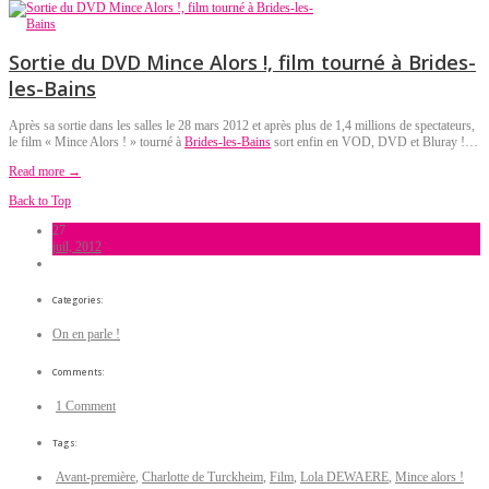
Sortie du DVD Mince Alors !, film tourné à Brides-
les-Bains
Après sa sortie dans les salles le 28 mars 2012 et après plus de 1,4 millions de spectateurs,
le film « Mince Alors ! » tourné à
Brides-les-Bains
sort enfin en VOD, DVD et Bluray !…
Read more →
Back to Top
27
juil, 2012
Categories:
On en parle !
Comments:
1 Comment
Tags:
Avant-première
,
Charlotte de Turckheim
,
Film
,
Lola DEWAERE
,
Mince alors !