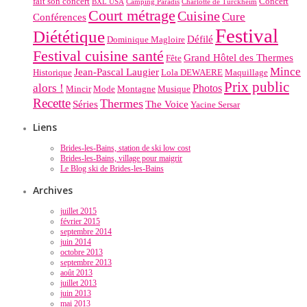
fait son concert
Concert
BXL USA
Camping Paradis
Charlotte de Turckheim
Court métrage
Cuisine
Cure
Conférences
Festival
Diététique
Défilé
Dominique Magloire
Festival cuisine santé
Grand Hôtel des Thermes
Fête
Mince
Jean-Pascal Laugier
Historique
Lola DEWAERE
Maquillage
Prix public
alors !
Photos
Mincir
Mode
Montagne
Musique
Recette
Thermes
Séries
The Voice
Yacine Sersar
Liens
Brides-les-Bains, station de ski low cost
Brides-les-Bains, village pour maigrir
Le Blog ski de Brides-les-Bains
Archives
juillet 2015
février 2015
septembre 2014
juin 2014
octobre 2013
septembre 2013
août 2013
juillet 2013
juin 2013
mai 2013