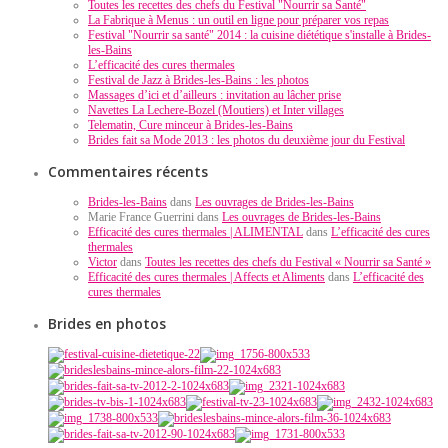
Toutes les recettes des chefs du Festival "Nourrir sa Santé"
La Fabrique à Menus : un outil en ligne pour préparer vos repas
Festival "Nourrir sa santé" 2014 : la cuisine diététique s'installe à Brides-
les-Bains
L’efficacité des cures thermales
Festival de Jazz à Brides-les-Bains : les photos
Massages d’ici et d’ailleurs : invitation au lâcher prise
Navettes La Lechere-Bozel (Moutiers) et Inter villages
Telematin, Cure minceur à Brides-les-Bains
Brides fait sa Mode 2013 : les photos du deuxième jour du Festival
Commentaires récents
Brides-les-Bains
dans
Les ouvrages de Brides-les-Bains
Marie France Guerrini dans
Les ouvrages de Brides-les-Bains
Efficacité des cures thermales | ALIMENTAL
dans
L’efficacité des cures
thermales
Victor
dans
Toutes les recettes des chefs du Festival « Nourrir sa Santé »
Efficacité des cures thermales | Affects et Aliments
dans
L’efficacité des
cures thermales
Brides en photos