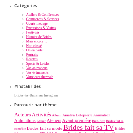
Catégories
Ateliers & Conférences
Commerces & Services
Courts métrage
Excursions & Visites
Festivités
Histoire de Brides
Mais encore…
Non classé
On en parle !
Portraits
Recettes
Sports & Loisirs
Vos animations
Vos évènements
Votre cure thermale
#InstaBrides
Brides-les-Bains sur Instagram
Parcourir par thème
Acteurs
Activités
Amalya Delepierre
Animation
Album
Ateliers
Avant-première
Animations
Atelier
Bien-Être
Brides fait sa
Brides fait sa TV
Brides fait sa mode
Brides
comédie