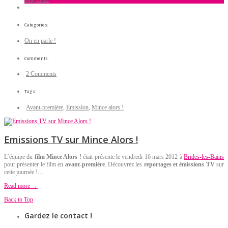
Categories:
On en parle !
Comments:
2 Comments
Tags:
Avant-première
,
Emission
,
Mince alors !
Emissions TV sur Mince Alors !
L’équipe du
film Mince Alors !
était présente le vendredi 16 mars 2012 à
Brides-les-Bains
pour présenter le film en
avant-première
. Découvrez les
reportages et émissions TV
sur
cette journée !…
Read more →
Back to Top
Gardez le contact !