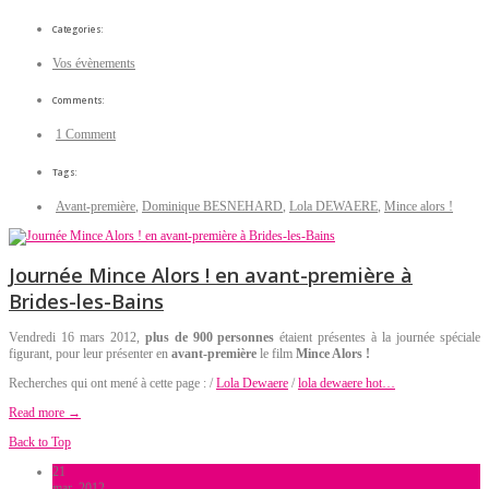
Categories:
Vos évènements
Comments:
1 Comment
Tags:
Avant-première
,
Dominique BESNEHARD
,
Lola DEWAERE
,
Mince alors !
Journée Mince Alors ! en avant-première à
Brides-les-Bains
Vendredi 16 mars 2012,
plus de 900 personnes
étaient présentes à la journée spéciale
figurant, pour leur présenter en
avant-première
le film
Mince Alors !
Recherches qui ont mené à cette page : /
Lola Dewaere
/
lola dewaere hot…
Read more →
Back to Top
21
mar, 2012