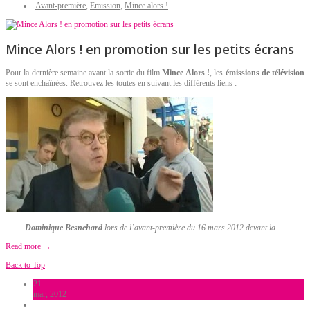
Avant-première
,
Emission
,
Mince alors !
Mince Alors ! en promotion sur les petits écrans
Pour la dernière semaine avant la sortie du film
Mince Alors !
, les
émissions de télévision
se sont enchaînées. Retrouvez les toutes en suivant les différents liens :
Dominique Besnehard
lors de l’avant-première du 16 mars 2012 devant la
…
Read more →
Back to Top
21
mar, 2012