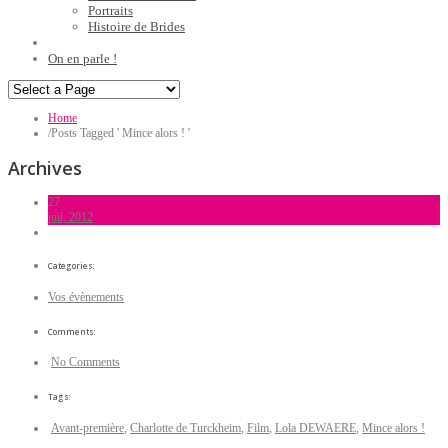
Portraits
Histoire de Brides
On en parle !
Home
/
Posts Tagged ' Mince alors ! '
Archives
27
juil, 2012
Categories:
Vos évènements
Comments:
No Comments
Tags:
Avant-première
,
Charlotte de Turckheim
,
Film
,
Lola DEWAERE
,
Mince alors !