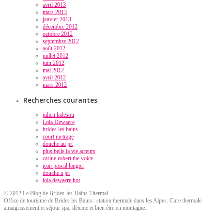
avril 2013
mars 2013
janvier 2013
décembre 2012
octobre 2012
septembre 2012
août 2012
juillet 2012
juin 2012
mai 2012
avril 2012
mars 2012
Recherches courantes
julien ladesou
Lola Dewaere
brides les bains
court metrage
douche au jet
plus belle la vie acteurs
carine robert the voice
jean pascal laugier
douche a jet
lola dewaere hot
© 2012 Le Blog de Brides-les-Bains Thermal
Office de tourisme de Brides les Bains : station thermale dans les Alpes. Cure thermale
amaigrissement et séjour spa, détente et bien être en montagne.