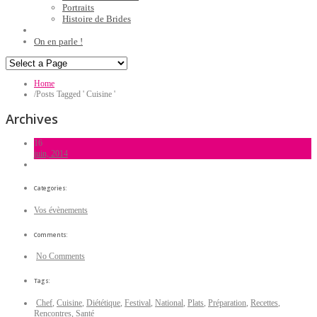
Portraits
Histoire de Brides
On en parle !
Home
/
Posts Tagged ' Cuisine '
Archives
16
juin, 2014
Categories:
Vos évènements
Comments:
No Comments
Tags:
Chef
,
Cuisine
,
Diététique
,
Festival
,
National
,
Plats
,
Préparation
,
Recettes
,
Rencontres
,
Santé