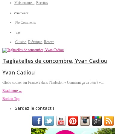
Mais encore...
,
Recettes
Comments:
No Comments
Tags:
Cuisine
,
Diététique
,
Recette
Tagliatelles de concombre, Yvan Cadiou
Yvan Cadiou
Globe-cooker sur France 2 dans l’émission « Comment ça va bien ? »…
Read more →
Back to Top
Gardez le contact !