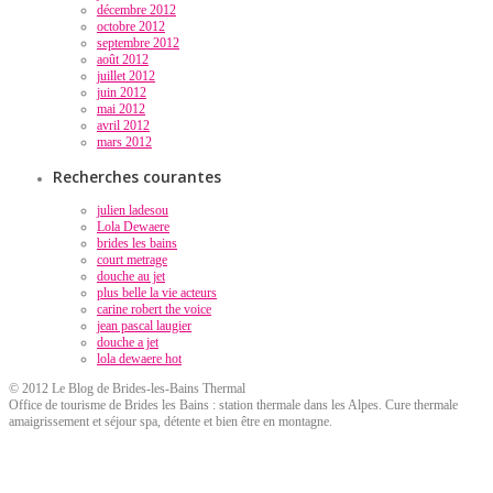
décembre 2012
octobre 2012
septembre 2012
août 2012
juillet 2012
juin 2012
mai 2012
avril 2012
mars 2012
Recherches courantes
julien ladesou
Lola Dewaere
brides les bains
court metrage
douche au jet
plus belle la vie acteurs
carine robert the voice
jean pascal laugier
douche a jet
lola dewaere hot
© 2012 Le Blog de Brides-les-Bains Thermal
Office de tourisme de Brides les Bains : station thermale dans les Alpes. Cure thermale
amaigrissement et séjour spa, détente et bien être en montagne.