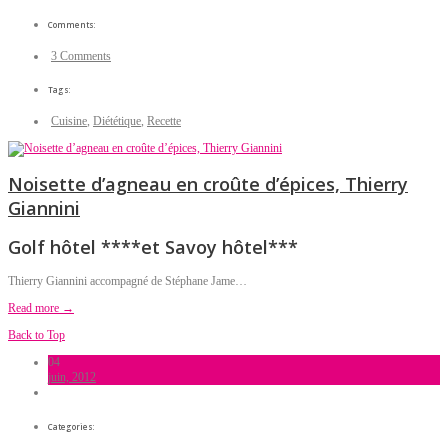
Comments:
3 Comments
Tags:
Cuisine
,
Diététique
,
Recette
Noisette d’agneau en croûte d’épices, Thierry
Giannini
Golf hôtel ****et Savoy hôtel***
Thierry Giannini accompagné de Stéphane Jame…
Read more →
Back to Top
04
juin, 2012
Categories: