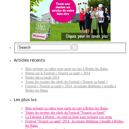
Articles récents
Bien préparer sa valise pour partir en cure à Brides-les-Bains
Retour sur le Festival « Nourrir sa santé » 2014
Brides fait sa mode 2014
Toutes les recettes des chefs du Festival « Nourrir sa Santé »
Festival « Nourrir sa santé » 2014 : la cuisine diététique s’installe à
Brides-les-Bains
Les plus lus
Bien préparer sa valise pour partir en cure à Brides-les-Bains
Toutes les recettes des chefs du Festival "Nourrir sa Santé"
La Fabrique à Menus : un outil en ligne pour préparer vos repas
Festival "Nourrir sa santé" 2014 : la cuisine diététique s'installe à Brides-
les-Bains