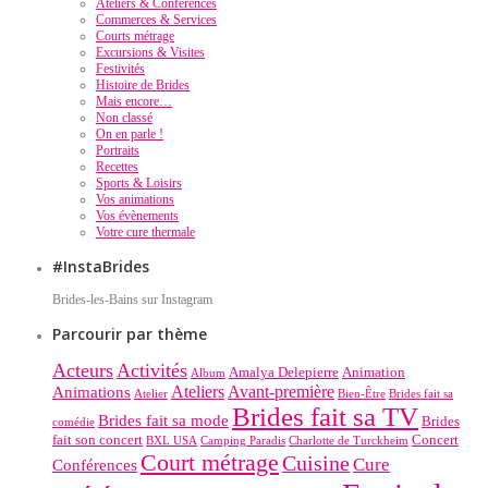
Ateliers & Conférences
Commerces & Services
Courts métrage
Excursions & Visites
Festivités
Histoire de Brides
Mais encore…
Non classé
On en parle !
Portraits
Recettes
Sports & Loisirs
Vos animations
Vos évènements
Votre cure thermale
#InstaBrides
Brides-les-Bains sur Instagram
Parcourir par thème
Acteurs
Activités
Amalya Delepierre
Animation
Album
Ateliers
Avant-première
Animations
Atelier
Bien-Être
Brides fait sa
Brides fait sa TV
Brides fait sa mode
Brides
comédie
fait son concert
Concert
BXL USA
Camping Paradis
Charlotte de Turckheim
Court métrage
Cuisine
Cure
Conférences