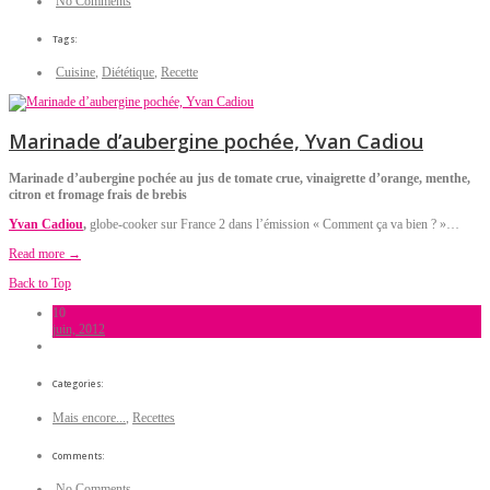
No Comments
Tags:
Cuisine
,
Diététique
,
Recette
Marinade d’aubergine pochée, Yvan Cadiou
Marinade d’aubergine pochée au jus de tomate crue, vinaigrette d’orange, menthe,
citron et fromage frais de brebis
Yvan Cadiou
,
globe-cooker sur France 2 dans l’émission « Comment ça va bien ? »…
Read more →
Back to Top
10
juin, 2012
Categories:
Mais encore...
,
Recettes
Comments:
No Comments