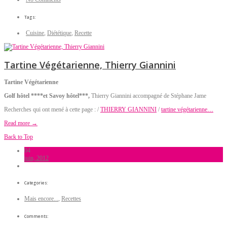
Tags:
Cuisine
,
Diététique
,
Recette
Tartine Végétarienne, Thierry Giannini
Tartine Végétarienne
Golf hôtel ****et Savoy hôtel***,
Thierry Giannini accompagné de Stéphane Jame
Recherches qui ont mené à cette page : /
THIERRY GIANNINI
/
tartine végétarienne…
Read more →
Back to Top
04
juin, 2012
Categories:
Mais encore...
,
Recettes
Comments: