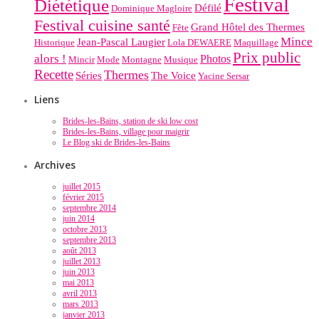
Festival
Diététique
Défilé
Dominique Magloire
Festival cuisine santé
Grand Hôtel des Thermes
Fête
Mince
Jean-Pascal Laugier
Historique
Lola DEWAERE
Maquillage
Prix public
alors !
Photos
Mincir
Mode
Montagne
Musique
Recette
Thermes
Séries
The Voice
Yacine Sersar
Liens
Brides-les-Bains, station de ski low cost
Brides-les-Bains, village pour maigrir
Le Blog ski de Brides-les-Bains
Archives
juillet 2015
février 2015
septembre 2014
juin 2014
octobre 2013
septembre 2013
août 2013
juillet 2013
juin 2013
mai 2013
avril 2013
mars 2013
janvier 2013