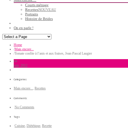
Courts métrage
Recettes
NOUVEAU
Portraits
Histoire de Brides
On en parle !
Home
/
Mais encore...
/
Tomate confite à l’anis et aux fraises, Jean-Pascal Laugier
04
juin, 2012
Categories:
Mais encore...
,
Recettes
Comments:
No Comments
Tags:
Cuisine
,
Diététique
,
Recette