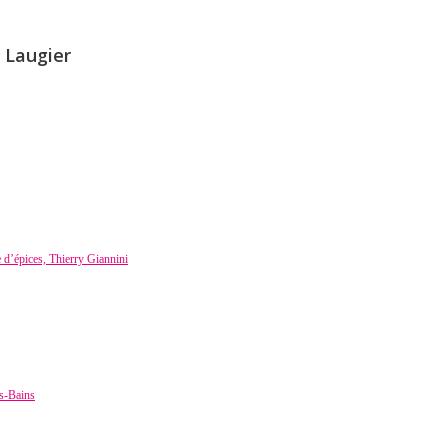
l Laugier
 d’épices, Thierry Giannini
es-Bains