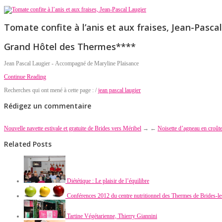
Tomate confite à l’anis et aux fraises, Jean-Pasca
Grand Hôtel des Thermes****
Jean Pascal Laugier - Accompagné de Maryline Plaisance
Continue Reading
Recherches qui ont mené à cette page : /
jean pascal laugier
Rédigez un commentaire
Nouvelle navette estivale et gratuite de Brides vers Méribel
→
←
Noisette d’agneau en croûte
Related Posts
Diététique : Le plaisir de l’équilibre
Conférences 2012 du centre nutritionnel des Thermes de Brides-l
Tartine Végétarienne, Thierry Giannini