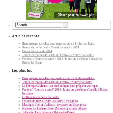
Articles récents
Bien préparer sa valise pour partir en cure à Brides-les-Bains
Retour sur le Festival « Nourrir sa santé » 2014
Brides fait sa mode 2014
Toutes les recettes des chefs du Festival « Nourrir sa Santé »
Festival « Nourrir sa santé » 2014 : la cuisine diététique s’installe à
Brides-les-Bains
Les plus lus
Bien préparer sa valise pour partir en cure à Brides-les-Bains
Toutes les recettes des chefs du Festival "Nourrir sa Santé"
La Fabrique à Menus : un outil en ligne pour préparer vos repas
Festival "Nourrir sa santé" 2014 : la cuisine diététique s'installe à Brides-
les-Bains
L’efficacité des cures thermales
Festival de Jazz à Brides-les-Bains : les photos
Massages d’ici et d’ailleurs : invitation au lâcher prise
Navettes La Lechere-Bozel (Moutiers) et Inter villages
Telematin, Cure minceur à Brides-les-Bains