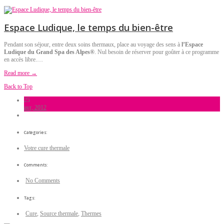
Espace Ludique, le temps du bien-être
Pendant son séjour, entre deux soins thermaux, place au voyage des sens à
l’Espace
Ludique du Grand Spa des Alpes®
. Nul besoin de réserver pour goûter à ce programme
en accès libre.…
Read more →
Back to Top
25
avr, 2012
Categories:
Votre cure thermale
Comments:
No Comments
Tags:
Cure
,
Source thermale
,
Thermes