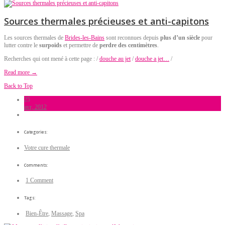
Sources thermales précieuses et anti-capitons
Les sources thermales de
Brides-les-Bains
sont reconnues depuis
plus d’un siècle
pour
lutter contre le
surpoids
et permettre de
perdre des centimètres
.
Recherches qui ont mené à cette page : /
douche au jet
/
douche a jet…
/
Read more →
Back to Top
25
avr, 2012
Categories:
Votre cure thermale
Comments:
1 Comment
Tags:
Bien-Être
,
Massage
,
Spa