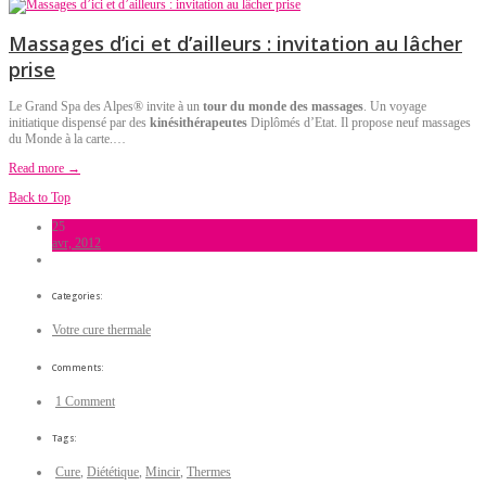
Massages d’ici et d’ailleurs : invitation au lâcher
prise
Le Grand Spa des Alpes® invite à un
tour du monde des massages
. Un voyage
initiatique dispensé par des
kinésithérapeutes
Diplômés d’Etat. Il propose neuf massages
du Monde à la carte.…
Read more →
Back to Top
25
avr, 2012
Categories:
Votre cure thermale
Comments:
1 Comment
Tags:
Cure
,
Diététique
,
Mincir
,
Thermes