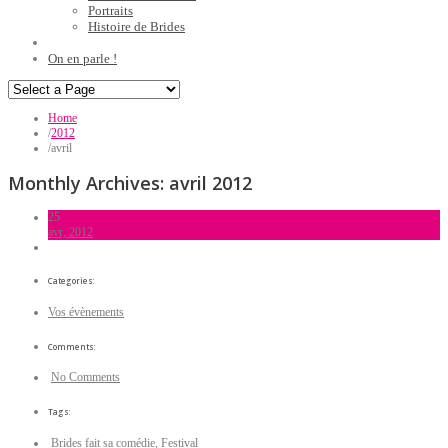
Portraits
Histoire de Brides
On en parle !
Home
/
2012
/
avril
Monthly Archives:
avril 2012
25
avr, 2012
Categories:
Vos évènements
Comments:
No Comments
Tags:
Brides fait sa comédie
,
Festival