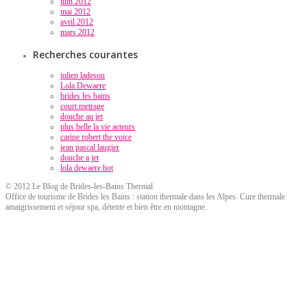
juin 2012
mai 2012
avril 2012
mars 2012
Recherches courantes
julien ladesou
Lola Dewaere
brides les bains
court metrage
douche au jet
plus belle la vie acteurs
carine robert the voice
jean pascal laugier
douche a jet
lola dewaere hot
© 2012 Le Blog de Brides-les-Bains Thermal
Office de tourisme de Brides les Bains : station thermale dans les Alpes. Cure thermale
amaigrissement et séjour spa, détente et bien être en montagne.