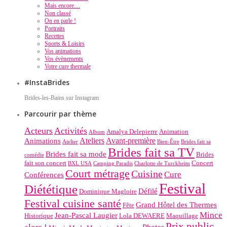
Mais encore…
Non classé
On en parle !
Portraits
Recettes
Sports & Loisirs
Vos animations
Vos évènements
Votre cure thermale
#InstaBrides
Brides-les-Bains sur Instagram
Parcourir par thème
Acteurs
Activités
Amalya Delepierre
Animation
Album
Ateliers
Avant-première
Animations
Atelier
Bien-Être
Brides fait sa
Brides fait sa TV
Brides fait sa mode
Brides
comédie
fait son concert
Concert
BXL USA
Camping Paradis
Charlotte de Turckheim
Court métrage
Cuisine
Cure
Conférences
Festival
Diététique
Défilé
Dominique Magloire
Festival cuisine santé
Grand Hôtel des Thermes
Fête
Mince
Jean-Pascal Laugier
Historique
Lola DEWAERE
Maquillage
Prix public