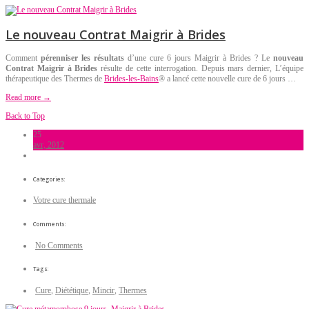
Le nouveau Contrat Maigrir à Brides
Comment
pérenniser les résultats
d’une cure 6 jours Maigrir à Brides ? Le
nouveau
Contrat Maigrir à Brides
résulte de cette interrogation. Depuis mars dernier, L’équipe
thérapeutique des Thermes de
Brides-les-Bains
® a lancé cette nouvelle cure de 6 jours …
Read more →
Back to Top
25
avr, 2012
Categories:
Votre cure thermale
Comments:
No Comments
Tags:
Cure
,
Diététique
,
Mincir
,
Thermes