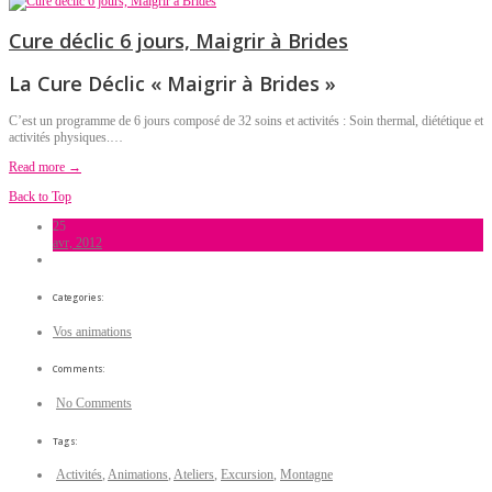
Cure déclic 6 jours, Maigrir à Brides
La Cure Déclic « Maigrir à Brides »
C’est un programme de 6 jours composé de 32 soins et activités : Soin thermal, diététique et
activités physiques.…
Read more →
Back to Top
25
avr, 2012
Categories:
Vos animations
Comments:
No Comments
Tags:
Activités
,
Animations
,
Ateliers
,
Excursion
,
Montagne