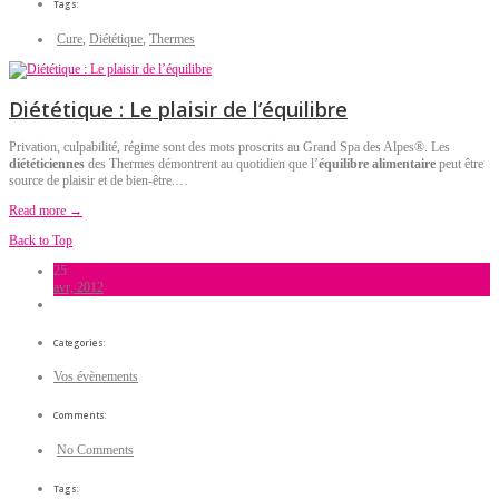
Tags:
Cure
,
Diététique
,
Thermes
Diététique : Le plaisir de l’équilibre
Privation, culpabilité, régime sont des mots proscrits au Grand Spa des Alpes®. Les
diététiciennes
des Thermes démontrent au quotidien que l’
équilibre alimentaire
peut être
source de plaisir et de bien-être.…
Read more →
Back to Top
25
avr, 2012
Categories:
Vos évènements
Comments:
No Comments
Tags: