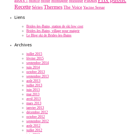
alors !
Photos
Mincir
Mode
Montagne
Musique
Recette
Thermes
Séries
The Voice
Yacine Sersar
Liens
Brides-les-Bains, station de ski low cost
Brides-les-Bains, village pour maigrir
Le Blog ski de Brides-les-Bains
Archives
juillet 2015
février 2015
septembre 2014
juin 2014
octobre 2013
septembre 2013
août 2013
juillet 2013
juin 2013
mai 2013
avril 2013
mars 2013
janvier 2013
décembre 2012
octobre 2012
septembre 2012
août 2012
juillet 2012