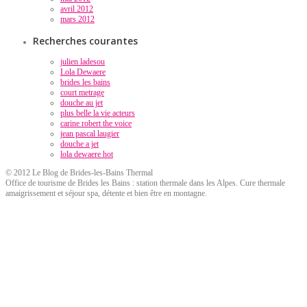
avril 2012
mars 2012
Recherches courantes
julien ladesou
Lola Dewaere
brides les bains
court metrage
douche au jet
plus belle la vie acteurs
carine robert the voice
jean pascal laugier
douche a jet
lola dewaere hot
© 2012 Le Blog de Brides-les-Bains Thermal
Office de tourisme de Brides les Bains : station thermale dans les Alpes. Cure thermale
amaigrissement et séjour spa, détente et bien être en montagne.