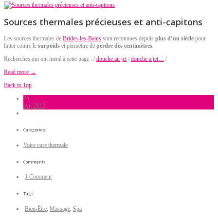
Sources thermales précieuses et anti-capitons
Les sources thermales de
Brides-les-Bains
sont reconnues depuis
plus d’un siècle
pour
lutter contre le
surpoids
et permettre de
perdre des centimètres
.
Recherches qui ont mené à cette page : /
douche au jet
/
douche a jet…
/
Read more →
Back to Top
25
avr, 2012
Categories:
Votre cure thermale
Comments:
1 Comment
Tags:
Bien-Être
,
Massage
,
Spa