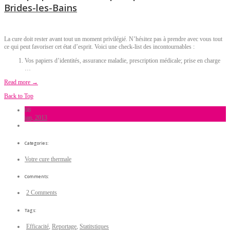
Brides-les-Bains
La cure doit rester avant tout un moment privilégié. N’hésitez pas à prendre avec vous tout
ce qui peut favoriser cet état d’esprit. Voici une check-list des incontournables :
Vos papiers d’identités, assurance maladie, prescription médicale; prise en charge
…
Read more →
Back to Top
08
jan, 2013
Categories:
Votre cure thermale
Comments:
2 Comments
Tags:
Efficacité
,
Reportage
,
Statitstiques