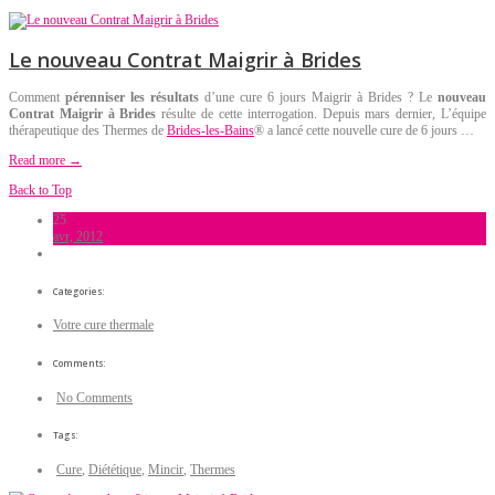
Le nouveau Contrat Maigrir à Brides
Comment
pérenniser les résultats
d’une cure 6 jours Maigrir à Brides ? Le
nouveau
Contrat Maigrir à Brides
résulte de cette interrogation. Depuis mars dernier, L’équipe
thérapeutique des Thermes de
Brides-les-Bains
® a lancé cette nouvelle cure de 6 jours …
Read more →
Back to Top
25
avr, 2012
Categories:
Votre cure thermale
Comments:
No Comments
Tags:
Cure
,
Diététique
,
Mincir
,
Thermes