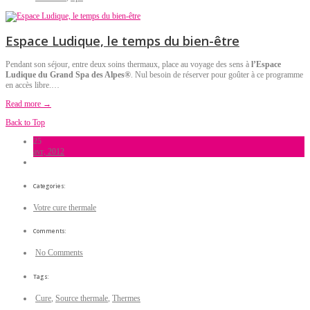
Espace Ludique, le temps du bien-être
Pendant son séjour, entre deux soins thermaux, place au voyage des sens à
l’Espace
Ludique du Grand Spa des Alpes®
. Nul besoin de réserver pour goûter à ce programme
en accès libre.…
Read more →
Back to Top
25
avr, 2012
Categories:
Votre cure thermale
Comments:
No Comments
Tags:
Cure
,
Source thermale
,
Thermes