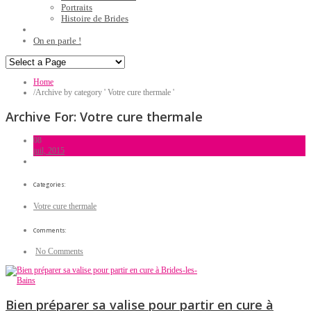
Portraits
Histoire de Brides
On en parle !
Home
/
Archive by category ' Votre cure thermale '
Archive For:
Votre cure thermale
08
juil, 2015
Categories:
Votre cure thermale
Comments:
No Comments
Bien préparer sa valise pour partir en cure à