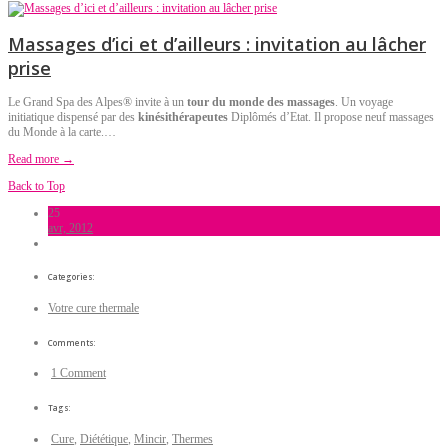
Massages d’ici et d’ailleurs : invitation au lâcher
prise
Le Grand Spa des Alpes® invite à un
tour du monde des massages
. Un voyage
initiatique dispensé par des
kinésithérapeutes
Diplômés d’Etat. Il propose neuf massages
du Monde à la carte.…
Read more →
Back to Top
25
avr, 2012
Categories:
Votre cure thermale
Comments:
1 Comment
Tags:
Cure
,
Diététique
,
Mincir
,
Thermes