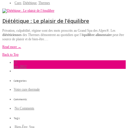
Cure
,
Diététique
,
Thermes
Diététique : Le plaisir de l’équilibre
Privation, culpabilité, régime sont des mots proscrits au Grand Spa des Alpes®. Les
diététiciennes
des Thermes démontrent au quotidien que l’
équilibre alimentaire
peut être
source de plaisir et de bien-être.…
Read more →
Back to Top
25
avr, 2012
Categories:
Votre cure thermale
Comments:
No Comments
Tags:
Bien-Être
,
Spa