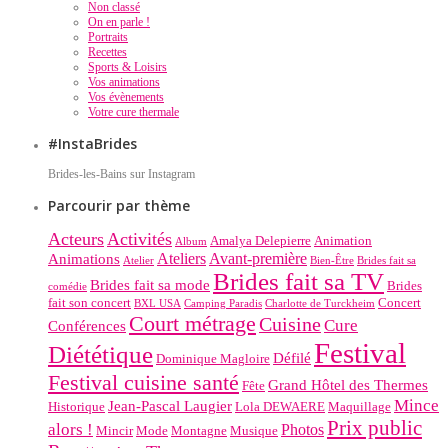
Non classé
On en parle !
Portraits
Recettes
Sports & Loisirs
Vos animations
Vos évènements
Votre cure thermale
#InstaBrides
Brides-les-Bains sur Instagram
Parcourir par thème
Acteurs
Activités
Amalya Delepierre
Animation
Album
Ateliers
Avant-première
Animations
Atelier
Bien-Être
Brides fait sa
Brides fait sa TV
Brides fait sa mode
Brides
comédie
fait son concert
Concert
BXL USA
Camping Paradis
Charlotte de Turckheim
Court métrage
Cuisine
Cure
Conférences
Festival
Diététique
Défilé
Dominique Magloire
Festival cuisine santé
Grand Hôtel des Thermes
Fête
Mince
Jean-Pascal Laugier
Historique
Lola DEWAERE
Maquillage
Prix public
alors !
Photos
Mincir
Mode
Montagne
Musique