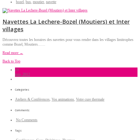
bozel
,
bus
,
moutier
,
navette
Navettes La Lechere-Bozel (Moutiers) et Inter
villages
Découvrez toutes les horaires des navettes pour vous rendre dans les villages limitrophes
comme Bozel, Moutiers……
Read more →
Back to Top
29
juin, 2012
Categories:
Ateliers & Conférences
,
Vos animations
,
Votre cure thermale
Comments:
No Comments
Tags: