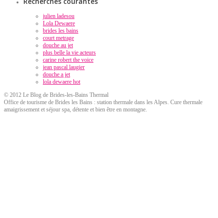
Recherches courantes
julien ladesou
Lola Dewaere
brides les bains
court metrage
douche au jet
plus belle la vie acteurs
carine robert the voice
jean pascal laugier
douche a jet
lola dewaere hot
© 2012 Le Blog de Brides-les-Bains Thermal
Office de tourisme de Brides les Bains : station thermale dans les Alpes. Cure thermale
amaigrissement et séjour spa, détente et bien être en montagne.