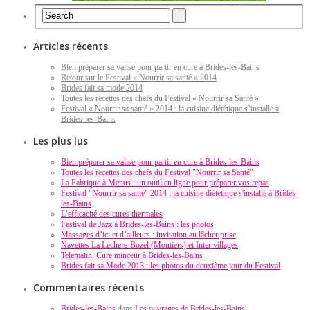
Articles récents
Bien préparer sa valise pour partir en cure à Brides-les-Bains
Retour sur le Festival « Nourrir sa santé » 2014
Brides fait sa mode 2014
Toutes les recettes des chefs du Festival « Nourrir sa Santé »
Festival « Nourrir sa santé » 2014 : la cuisine diététique s’installe à
Brides-les-Bains
Les plus lus
Bien préparer sa valise pour partir en cure à Brides-les-Bains
Toutes les recettes des chefs du Festival "Nourrir sa Santé"
La Fabrique à Menus : un outil en ligne pour préparer vos repas
Festival "Nourrir sa santé" 2014 : la cuisine diététique s'installe à Brides-
les-Bains
L’efficacité des cures thermales
Festival de Jazz à Brides-les-Bains : les photos
Massages d’ici et d’ailleurs : invitation au lâcher prise
Navettes La Lechere-Bozel (Moutiers) et Inter villages
Telematin, Cure minceur à Brides-les-Bains
Brides fait sa Mode 2013 : les photos du deuxième jour du Festival
Commentaires récents
Brides-les-Bains
dans
Les ouvrages de Brides-les-Bains