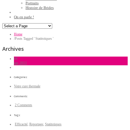
Portraits
Histoire de Brides
On en parle !
Home
/
Posts Tagged ' Statitstiques '
Archives
08
jan, 2013
Categories:
Votre cure thermale
Comments:
2 Comments
Tags:
Efficacité
,
Reportage
,
Statitstiques