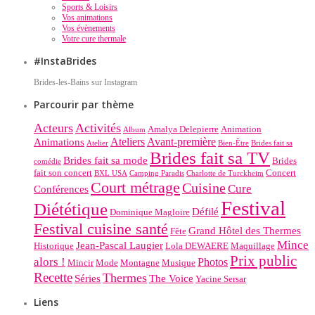
Sports & Loisirs
Vos animations
Vos évènements
Votre cure thermale
#InstaBrides
Brides-les-Bains sur Instagram
Parcourir par thème
Acteurs
Activités
Amalya Delepierre
Animation
Album
Ateliers
Avant-première
Animations
Atelier
Bien-Être
Brides fait sa
Brides fait sa TV
Brides fait sa mode
Brides
comédie
fait son concert
Concert
BXL USA
Camping Paradis
Charlotte de Turckheim
Court métrage
Cuisine
Cure
Conférences
Festival
Diététique
Défilé
Dominique Magloire
Festival cuisine santé
Grand Hôtel des Thermes
Fête
Mince
Jean-Pascal Laugier
Historique
Lola DEWAERE
Maquillage
Prix public
alors !
Photos
Mincir
Mode
Montagne
Musique
Recette
Thermes
Séries
The Voice
Yacine Sersar
Liens