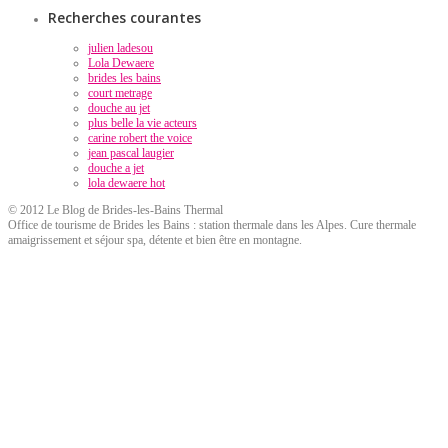
Recherches courantes
julien ladesou
Lola Dewaere
brides les bains
court metrage
douche au jet
plus belle la vie acteurs
carine robert the voice
jean pascal laugier
douche a jet
lola dewaere hot
© 2012 Le Blog de Brides-les-Bains Thermal
Office de tourisme de Brides les Bains : station thermale dans les Alpes. Cure thermale
amaigrissement et séjour spa, détente et bien être en montagne.