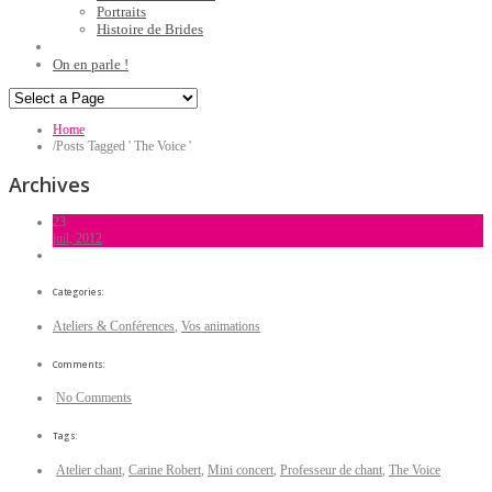
Portraits
Histoire de Brides
On en parle !
Home
/
Posts Tagged ' The Voice '
Archives
23
juil, 2012
Categories:
Ateliers & Conférences
,
Vos animations
Comments:
No Comments
Tags:
Atelier chant
,
Carine Robert
,
Mini concert
,
Professeur de chant
,
The Voice