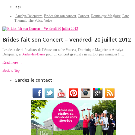
Tags:
Amalya Delepierre
,
Brides fait son concert
,
Concert
,
Dominique Magloire
,
Parc
Thermal
,
The Voice
,
Voice
Brides fait son Concert – Vendredi 20 juillet 2012
Les deux demi-finalistes de l’émission « the Voice », Dominique Magloire et Amalya
Delepierre, à
Brides-les-Bains
pour un
concert gratuit
à ne surtout pas manquer !!…
Read more →
Back to Top
Gardez le contact !