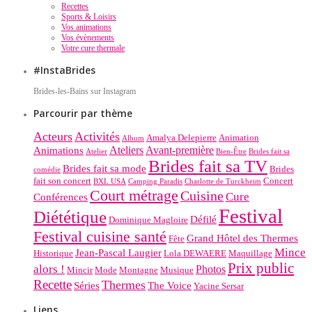
Recettes
Sports & Loisirs
Vos animations
Vos évènements
Votre cure thermale
#InstaBrides
Brides-les-Bains sur Instagram
Parcourir par thème
Acteurs
Activités
Amalya Delepierre
Animation
Album
Ateliers
Avant-première
Animations
Atelier
Bien-Être
Brides fait sa
Brides fait sa TV
Brides fait sa mode
Brides
comédie
fait son concert
Concert
BXL USA
Camping Paradis
Charlotte de Turckheim
Court métrage
Cuisine
Cure
Conférences
Festival
Diététique
Défilé
Dominique Magloire
Festival cuisine santé
Grand Hôtel des Thermes
Fête
Mince
Jean-Pascal Laugier
Historique
Lola DEWAERE
Maquillage
Prix public
alors !
Photos
Mincir
Mode
Montagne
Musique
Recette
Thermes
Séries
The Voice
Yacine Sersar
Liens