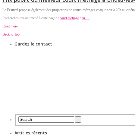
Le Festival propose également des projections de courts métrages chaque soir à 20h au cinéma 
Recherches qui ont mené à cette page : /
court metrage
/
en …
Read more →
Back to Top
Gardez le contact !
Articles récents