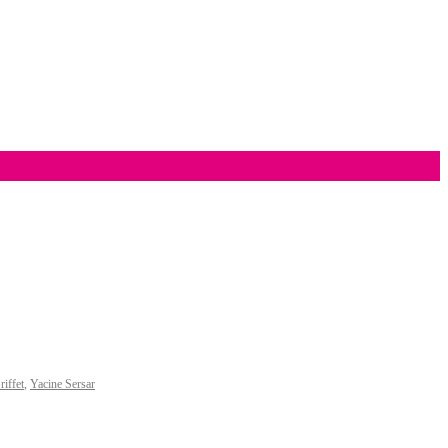
iffet
,
Yacine Sersar