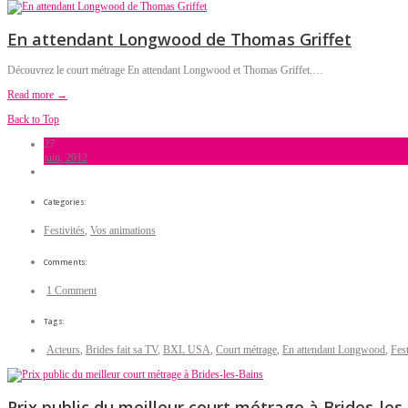
En attendant Longwood de Thomas Griffet
Découvrez le court métrage En attendant Longwood et Thomas Griffet.…
Read more →
Back to Top
27
juin, 2012
Categories:
Festivités
,
Vos animations
Comments:
1 Comment
Tags:
Acteurs
,
Brides fait sa TV
,
BXL USA
,
Court métrage
,
En attendant Longwood
,
Fest
Prix public du meilleur court métrage à Brides-les