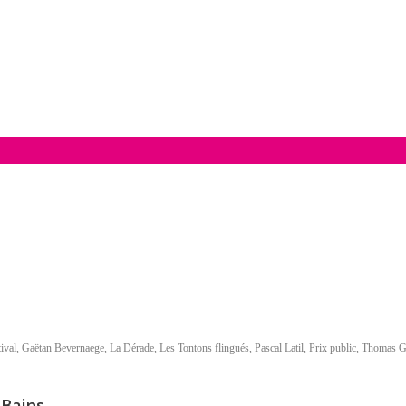
ival
,
Gaëtan Bevernaege
,
La Dérade
,
Les Tontons flingués
,
Pascal Latil
,
Prix public
,
Thomas Gr
-Bains