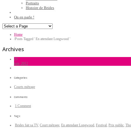
Portraits
Histoire de Brides
On en parle !
Home
/
Posts Tagged ' En attendant Longwood '
Archives
29
juin, 2012
Categories:
Courts métrage
Comments:
1 Comment
Tags:
Brides fait sa TV
,
Court métrage
,
En attendant Longwood
,
Festival
,
Prix public
,
Tho