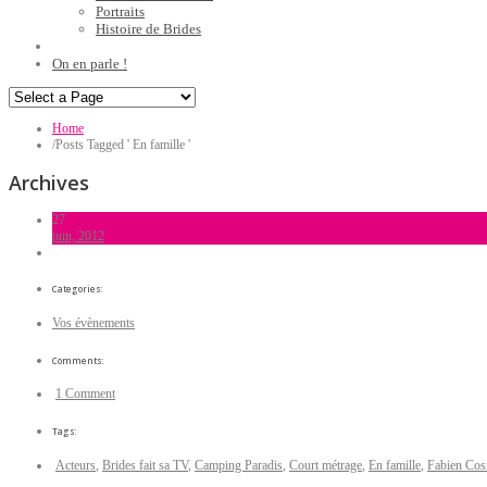
Portraits
Histoire de Brides
On en parle !
Home
/
Posts Tagged ' En famille '
Archives
27
juin, 2012
Categories:
Vos évènements
Comments:
1 Comment
Tags:
Acteurs
,
Brides fait sa TV
,
Camping Paradis
,
Court métrage
,
En famille
,
Fabien Co