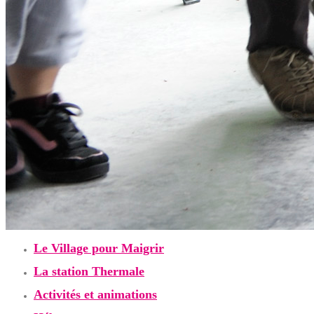
Le Village pour Maigrir
La station Thermale
Activités et animations