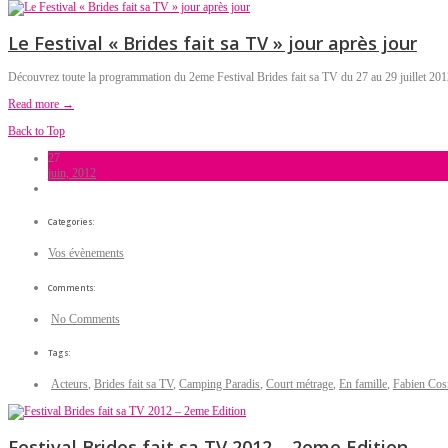
Le Festival « Brides fait sa TV » jour après jour
Découvrez toute la programmation du 2eme Festival Brides fait sa TV du 27 au 29 juillet 20
Read more →
Back to Top
27
juin, 2012
Categories:
Vos évènements
Comments:
No Comments
Tags:
Acteurs
,
Brides fait sa TV
,
Camping Paradis
,
Court métrage
,
En famille
,
Fabien Co
Festival Brides fait sa TV 2012 – 2eme Edition