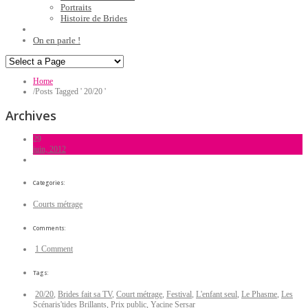
Portraits
Histoire de Brides
On en parle !
Home
/
Posts Tagged ' 20/20 '
Archives
29
juin, 2012
Categories:
Courts métrage
Comments:
1 Comment
Tags:
20/20
,
Brides fait sa TV
,
Court métrage
,
Festival
,
L'enfant seul
,
Le Phasme
,
Les
Scénaris'tides Brillants
,
Prix public
,
Yacine Sersar