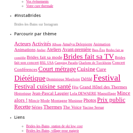
Vos évènements
Votre cure thermale
#InstaBrides
Brides-les-Bains sur Instagram
Parcourir par thème
Acteurs
Activités
Amalya Delepierre
Animation
Album
Ateliers
Avant-première
Animations
Atelier
Bien-Être
Brides fait sa
Brides fait sa TV
Brides fait sa mode
Brides
comédie
fait son concert
Concert
BXL USA
Camping Paradis
Charlotte de Turckheim
Court métrage
Cuisine
Cure
Conférences
Festival
Diététique
Défilé
Dominique Magloire
Festival cuisine santé
Grand Hôtel des Thermes
Fête
Mince
Jean-Pascal Laugier
Historique
Lola DEWAERE
Maquillage
Prix public
alors !
Photos
Mincir
Mode
Montagne
Musique
Recette
Thermes
Séries
The Voice
Yacine Sersar
Liens
Brides-les-Bains, station de ski low cost
Brides-les-Bains, village pour maigrir