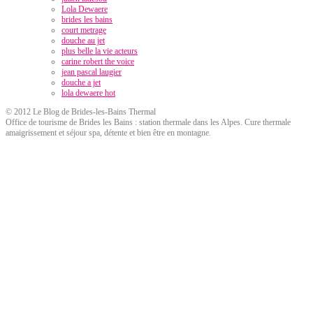
Lola Dewaere
brides les bains
court metrage
douche au jet
plus belle la vie acteurs
carine robert the voice
jean pascal laugier
douche a jet
lola dewaere hot
© 2012 Le Blog de Brides-les-Bains Thermal
Office de tourisme de Brides les Bains : station thermale dans les Alpes. Cure thermale
amaigrissement et séjour spa, détente et bien être en montagne.