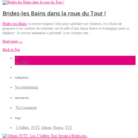
Brides-les Bains dans la roue du Tour !
Brides-les-Bains
va encore toujours loin pour satisfaire ses visiteurs, et a choisi de
proposer à ses curistes de remonter sur la selle d’une façon douce et écologique pour se
déplacer : le service animation a présenté à ses curistes une …
Read more →
Back to Top
09
juil, 2012
Categories:
Vos évènements
Comments:
No Comments
Tags:
3 Vallées
,
3VTT
,
Album
,
Photos
,
VTT