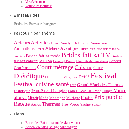
Vos évènements
Votre cure thermale
#InstaBrides
Brides-les-Bains sur Instagram
Parcourir par thème
Acteurs
Activités
Amalya Delepierre
Animation
Album
Ateliers
Avant-première
Animations
Atelier
Bien-Être
Brides fait sa
Brides fait sa TV
Brides fait sa mode
Brides
comédie
fait son concert
Concert
BXL USA
Camping Paradis
Charlotte de Turckheim
Court métrage
Cuisine
Cure
Conférences
Festival
Diététique
Défilé
Dominique Magloire
Festival cuisine santé
Grand Hôtel des Thermes
Fête
Mince
Jean-Pascal Laugier
Historique
Lola DEWAERE
Maquillage
Prix public
alors !
Photos
Mincir
Mode
Montagne
Musique
Recette
Thermes
Séries
The Voice
Yacine Sersar
Liens
Brides-les-Bains, station de ski low cost
Brides-les-Bains, village pour maigrir