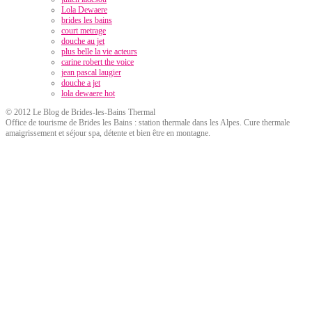
Lola Dewaere
brides les bains
court metrage
douche au jet
plus belle la vie acteurs
carine robert the voice
jean pascal laugier
douche a jet
lola dewaere hot
© 2012 Le Blog de Brides-les-Bains Thermal
Office de tourisme de Brides les Bains : station thermale dans les Alpes. Cure thermale
amaigrissement et séjour spa, détente et bien être en montagne.