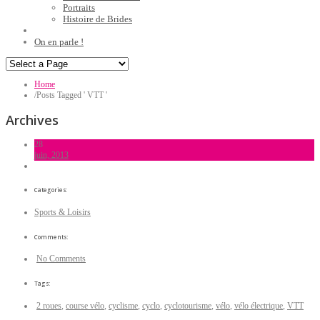
Portraits
Histoire de Brides
On en parle !
Home
/
Posts Tagged ' VTT '
Archives
28
juin, 2013
Categories:
Sports & Loisirs
Comments:
No Comments
Tags:
2 roues
,
course vélo
,
cyclisme
,
cyclo
,
cyclotourisme
,
vélo
,
vélo électrique
,
VTT