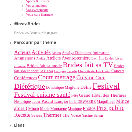
Sports & Loisirs
Vos animations
Vos évènements
Votre cure thermale
#InstaBrides
Brides-les-Bains sur Instagram
Parcourir par thème
Acteurs
Activités
Amalya Delepierre
Animation
Album
Ateliers
Avant-première
Animations
Atelier
Bien-Être
Brides fait sa
Brides fait sa TV
Brides fait sa mode
Brides
comédie
fait son concert
Concert
BXL USA
Camping Paradis
Charlotte de Turckheim
Court métrage
Cuisine
Cure
Conférences
Festival
Diététique
Défilé
Dominique Magloire
Festival cuisine santé
Grand Hôtel des Thermes
Fête
Mince
Jean-Pascal Laugier
Historique
Lola DEWAERE
Maquillage
Prix public
alors !
Photos
Mincir
Mode
Montagne
Musique
Recette
Thermes
Séries
The Voice
Yacine Sersar
Liens