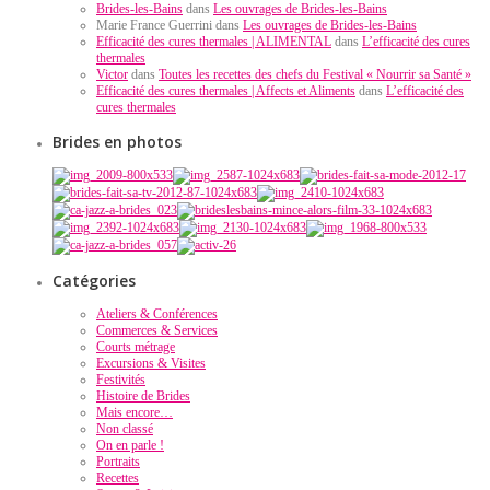
Brides-les-Bains
dans
Les ouvrages de Brides-les-Bains
Marie France Guerrini dans
Les ouvrages de Brides-les-Bains
Efficacité des cures thermales | ALIMENTAL
dans
L’efficacité des cures
thermales
Victor
dans
Toutes les recettes des chefs du Festival « Nourrir sa Santé »
Efficacité des cures thermales | Affects et Aliments
dans
L’efficacité des
cures thermales
Brides en photos
Catégories
Ateliers & Conférences
Commerces & Services
Courts métrage
Excursions & Visites
Festivités
Histoire de Brides
Mais encore…
Non classé
On en parle !
Portraits
Recettes