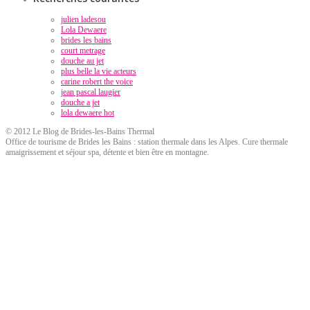
julien ladesou
Lola Dewaere
brides les bains
court metrage
douche au jet
plus belle la vie acteurs
carine robert the voice
jean pascal laugier
douche a jet
lola dewaere hot
© 2012 Le Blog de Brides-les-Bains Thermal
Office de tourisme de Brides les Bains : station thermale dans les Alpes. Cure thermale
amaigrissement et séjour spa, détente et bien être en montagne.