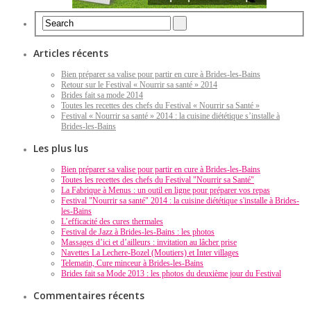
Articles récents
Bien préparer sa valise pour partir en cure à Brides-les-Bains
Retour sur le Festival « Nourrir sa santé » 2014
Brides fait sa mode 2014
Toutes les recettes des chefs du Festival « Nourrir sa Santé »
Festival « Nourrir sa santé » 2014 : la cuisine diététique s’installe à
Brides-les-Bains
Les plus lus
Bien préparer sa valise pour partir en cure à Brides-les-Bains
Toutes les recettes des chefs du Festival "Nourrir sa Santé"
La Fabrique à Menus : un outil en ligne pour préparer vos repas
Festival "Nourrir sa santé" 2014 : la cuisine diététique s'installe à Brides-
les-Bains
L’efficacité des cures thermales
Festival de Jazz à Brides-les-Bains : les photos
Massages d’ici et d’ailleurs : invitation au lâcher prise
Navettes La Lechere-Bozel (Moutiers) et Inter villages
Telematin, Cure minceur à Brides-les-Bains
Brides fait sa Mode 2013 : les photos du deuxième jour du Festival
Commentaires récents