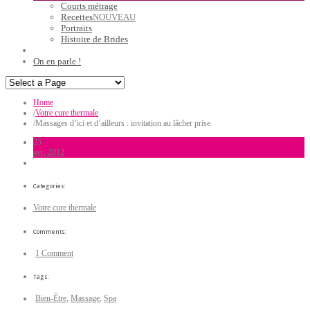
Courts métrage
Recettes
NOUVEAU
Portraits
Histoire de Brides
On en parle !
Home
/
Votre cure thermale
/
Massages d’ici et d’ailleurs : invitation au lâcher prise
25
avr, 2012
Categories:
Votre cure thermale
Comments:
1 Comment
Tags:
Bien-Être
,
Massage
,
Spa