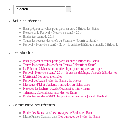
Articles récents
Bien préparer sa valise pour partir en cure à Brides-les-Bains
Retour sur le Festival « Nourrir sa santé » 2014
Brides fait sa mode 2014
Toutes les recettes des chefs du Festival « Nourrir sa Santé »
Festival « Nourrir sa santé » 2014 : la cuisine diététique s’installe à Brides-
Les plus lus
Bien préparer sa valise pour partir en cure à Brides-les-Bains
Toutes les recettes des chefs du Festival "Nourrir sa Santé"
La Fabrique à Menus : un outil en ligne pour préparer vos repas
Festival "Nourrir sa santé" 2014 : la cuisine diététique s'installe à Brides-les
L’efficacité des cures thermales
Festival de Jazz à Brides-les-Bains : les photos
Massages d’ici et d’ailleurs : invitation au lâcher prise
Navettes La Lechere-Bozel (Moutiers) et Inter villages
Telematin, Cure minceur à Brides-les-Bains
Brides fait sa Mode 2013 : les photos du deuxième jour du Festival
Commentaires récents
Brides-les-Bains
dans
Les ouvrages de Brides-les-Bains
Marie France Guerrini dans
Les ouvrages de Brides-les-Bains