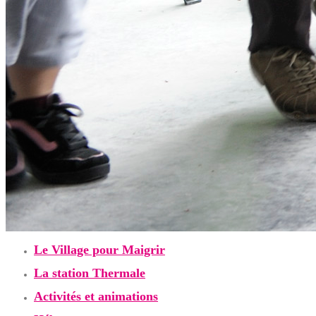
Le Village pour Maigrir
La station Thermale
Activités et animations