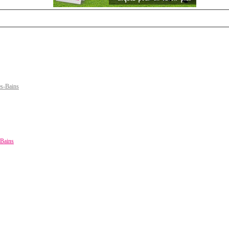
les-Bains
-Bains