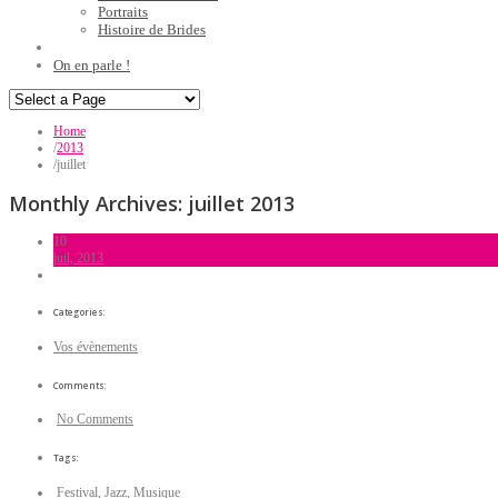
Portraits
Histoire de Brides
On en parle !
Home
/
2013
/
juillet
Monthly Archives:
juillet 2013
10
juil, 2013
Categories:
Vos évènements
Comments:
No Comments
Tags:
Festival
,
Jazz
,
Musique