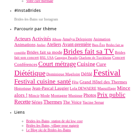
Votre cure thermale
#InstaBrides
Brides-les-Bains sur Instagram
Parcourir par thème
Acteurs
Activités
Amalya Delepierre
Animation
Album
Ateliers
Avant-première
Animations
Atelier
Bien-Être
Brides fait sa
Brides fait sa TV
Brides fait sa mode
Brides
comédie
fait son concert
Concert
BXL USA
Camping Paradis
Charlotte de Turckheim
Court métrage
Cuisine
Cure
Conférences
Festival
Diététique
Défilé
Dominique Magloire
Festival cuisine santé
Grand Hôtel des Thermes
Fête
Mince
Jean-Pascal Laugier
Historique
Lola DEWAERE
Maquillage
Prix public
alors !
Photos
Mincir
Mode
Montagne
Musique
Recette
Thermes
Séries
The Voice
Yacine Sersar
Liens
Brides-les-Bains, station de ski low cost
Brides-les-Bains, village pour maigrir
Le Blog ski de Brides-les-Bains