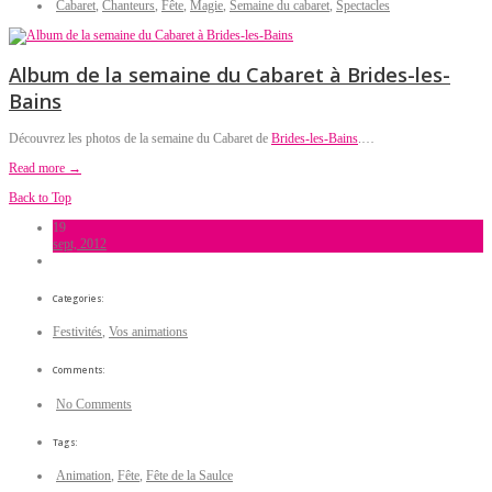
Cabaret
,
Chanteurs
,
Fête
,
Magie
,
Semaine du cabaret
,
Spectacles
Album de la semaine du Cabaret à Brides-les-
Bains
Découvrez les photos de la semaine du Cabaret de
Brides-les-Bains
.…
Read more →
Back to Top
19
sept, 2012
Categories:
Festivités
,
Vos animations
Comments:
No Comments
Tags:
Animation
,
Fête
,
Fête de la Saulce