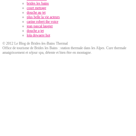
brides les bains
court metrage
douche au jet
plus belle la vie acteurs
carine robert the voice
jean pascal laugier
douche a jet
lola dewaere hot
© 2012 Le Blog de Brides-les-Bains Thermal
Office de tourisme de Brides les Bains : station thermale dans les Alpes. Cure thermale
amaigrissement et séjour spa, détente et bien être en montagne.