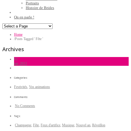
Portraits
Histoire de Brides
On en parle !
Home
/
Posts Tagged ' Fête '
Archives
02
jan, 2013
Categories:
Festivités
,
Vos animations
Comments:
No Comments
Tags:
Champagne
,
Fête
,
Feux d'artifice
,
Musique
,
Nouvel an
,
Réveillon