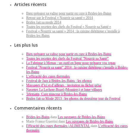
Articles récents
Bien préparer sa valise pour partir en cure à Brides-les-Bains
Retour sur le Festival « Nourrir sa santé » 2014
Brides fait sa mode 2014
Toutes les recettes des chefs du Festival « Nourrir sa Santé »
Festival « Nourrir sa santé » 2014 : la cuisine diététique s’installe à
Brides-les-Bains
Les plus lus
Bien préparer sa valise pour partir en cure à Brides-les-Bains
Toutes les recettes des chefs du Festival "Nourrir sa Santé"
La Fabrique à Menus : un outil en ligne pour préparer vos repas
Festival "Nourrir sa santé" 2014 : la cuisine diététique s'installe à Brides-
les-Bains
L’efficacité des cures thermales
Festival de Jazz à Brides-les-Bains : les photos
Massages d’ici et d’ailleurs : invitation au lâcher prise
Navettes La Lechere-Bozel (Moutiers) et Inter villages
Telematin, Cure minceur à Brides-les-Bains
Brides fait sa Mode 2013 : les photos du deuxième jour du Festival
Commentaires récents
Brides-les-Bains
dans
Les ouvrages de Brides-les-Bains
Marie France Guerrini dans
Les ouvrages de Brides-les-Bains
Efficacité des cures thermales | ALIMENTAL
dans
L’efficacité des cures
thermales