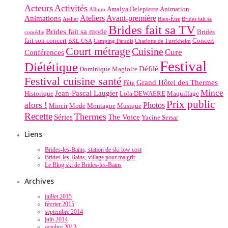
Acteurs
Activités
Amalya Delepierre
Animation
Album
Ateliers
Avant-première
Animations
Atelier
Bien-Être
Brides fait sa
Brides fait sa TV
Brides fait sa mode
Brides
comédie
fait son concert
Concert
BXL USA
Camping Paradis
Charlotte de Turckheim
Court métrage
Cuisine
Cure
Conférences
Festival
Diététique
Défilé
Dominique Magloire
Festival cuisine santé
Grand Hôtel des Thermes
Fête
Mince
Jean-Pascal Laugier
Historique
Lola DEWAERE
Maquillage
Prix public
alors !
Photos
Mincir
Mode
Montagne
Musique
Recette
Thermes
Séries
The Voice
Yacine Sersar
Liens
Brides-les-Bains, station de ski low cost
Brides-les-Bains, village pour maigrir
Le Blog ski de Brides-les-Bains
Archives
juillet 2015
février 2015
septembre 2014
juin 2014
octobre 2013