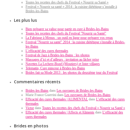
Toutes les recettes des chefs du Festival « Nourrir sa Santé »
Festival « Nourrir sa santé » 2014 : la cuisine diététique s’installe à
Brides-les-Bains
Les plus lus
Bien préparer sa valise pour partir en cure à Brides-les-Bains
Toutes les recettes des chefs du Festival "Nourrir sa Santé"
La Fabrique à Menus : un outil en ligne pour préparer vos repas
Festival "Nourrir sa santé" 2014 : la cuisine diététique s'installe à Brides-
les-Bains
L’efficacité des cures thermales
Festival de Jazz à Brides-les-Bains : les photos
Massages d’ici et d’ailleurs : invitation au lâcher prise
Navettes La Lechere-Bozel (Moutiers) et Inter villages
Telematin, Cure minceur à Brides-les-Bains
Brides fait sa Mode 2013 : les photos du deuxième jour du Festival
Commentaires récents
Brides-les-Bains
dans
Les ouvrages de Brides-les-Bains
Marie France Guerrini dans
Les ouvrages de Brides-les-Bains
Efficacité des cures thermales | ALIMENTAL
dans
L’efficacité des cures
thermales
Victor
dans
Toutes les recettes des chefs du Festival « Nourrir sa Santé »
Efficacité des cures thermales | Affects et Aliments
dans
L’efficacité des
cures thermales
Brides en photos