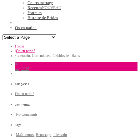
Courts métrage
Recettes
NOUVEAU
Portraits
Histoire de Brides
On en parle !
Home
/
On en parle !
/
Telematin, Cure minceur à Brides-les-Bains
02
avr, 2012
Categories:
On en parle !
Comments:
No Comments
Tags:
Maâthermes
,
Reportage
,
Telematin