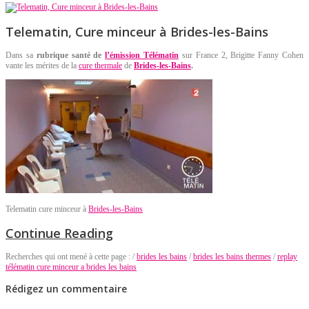
Telematin, Cure minceur à Brides-les-Bains
Dans sa
rubrique santé de
l’émission Télématin
sur France 2, Brigitte Fanny Cohen
vante les mérites de la
cure thermale
de
Brides-les-Bains
.
Telematin cure minceur à
Brides-les-Bains
Continue Reading
Recherches qui ont mené à cette page : /
brides les bains
/
brides les bains thermes
/
replay
télématin cure minceur a brides les bains
Rédigez un commentaire