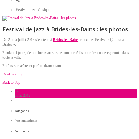
Festival
,
Jazz
,
Musique
Festival de Jazz à Brides-les-Bains : les photos
Du 2 au 5 juillet 2013 s’est tenu à
Brides-les-Bains
le premier Festival « Ça Jazz à
Brides ».
Pendant 4 jours, de nombreux artistes se sont succédés pour des concerts gratuits dans
toute la ville.
Parfois sur scène, et parfois déambulant …
Read more →
Back to Top
22
août, 2012
Categories:
Vos animations
Comments: