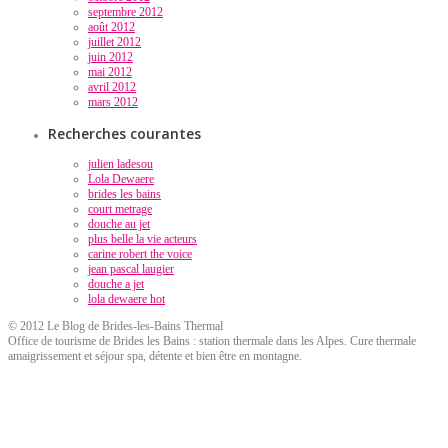
septembre 2012
août 2012
juillet 2012
juin 2012
mai 2012
avril 2012
mars 2012
Recherches courantes
julien ladesou
Lola Dewaere
brides les bains
court metrage
douche au jet
plus belle la vie acteurs
carine robert the voice
jean pascal laugier
douche a jet
lola dewaere hot
© 2012 Le Blog de Brides-les-Bains Thermal
Office de tourisme de Brides les Bains : station thermale dans les Alpes. Cure thermale
amaigrissement et séjour spa, détente et bien être en montagne.