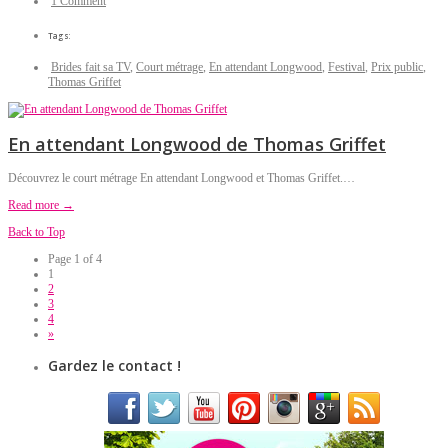
1 Comment
Tags:
Brides fait sa TV
,
Court métrage
,
En attendant Longwood
,
Festival
,
Prix public
,
Thomas Griffet
En attendant Longwood de Thomas Griffet
Découvrez le court métrage En attendant Longwood et Thomas Griffet.…
Read more →
Back to Top
Page 1 of 4
1
2
3
4
»
Gardez le contact !