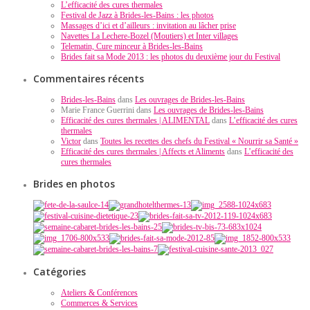
L’efficacité des cures thermales
Festival de Jazz à Brides-les-Bains : les photos
Massages d’ici et d’ailleurs : invitation au lâcher prise
Navettes La Lechere-Bozel (Moutiers) et Inter villages
Telematin, Cure minceur à Brides-les-Bains
Brides fait sa Mode 2013 : les photos du deuxième jour du Festival
Commentaires récents
Brides-les-Bains
dans
Les ouvrages de Brides-les-Bains
Marie France Guerrini dans
Les ouvrages de Brides-les-Bains
Efficacité des cures thermales | ALIMENTAL
dans
L’efficacité des cures
thermales
Victor
dans
Toutes les recettes des chefs du Festival « Nourrir sa Santé »
Efficacité des cures thermales | Affects et Aliments
dans
L’efficacité des
cures thermales
Brides en photos
Catégories
Ateliers & Conférences
Commerces & Services