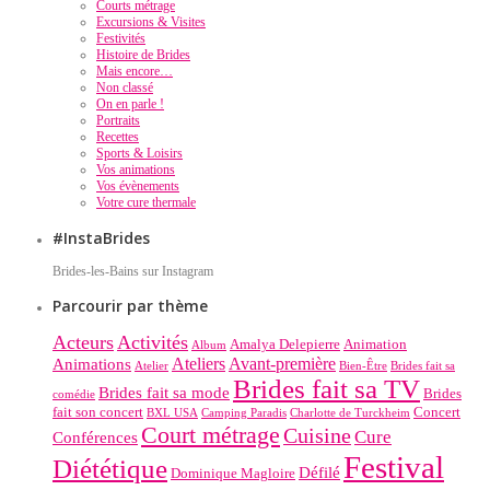
Courts métrage
Excursions & Visites
Festivités
Histoire de Brides
Mais encore…
Non classé
On en parle !
Portraits
Recettes
Sports & Loisirs
Vos animations
Vos évènements
Votre cure thermale
#InstaBrides
Brides-les-Bains sur Instagram
Parcourir par thème
Acteurs
Activités
Amalya Delepierre
Animation
Album
Ateliers
Avant-première
Animations
Atelier
Bien-Être
Brides fait sa
Brides fait sa TV
Brides fait sa mode
Brides
comédie
fait son concert
Concert
BXL USA
Camping Paradis
Charlotte de Turckheim
Court métrage
Cuisine
Cure
Conférences
Festival
Diététique
Défilé
Dominique Magloire