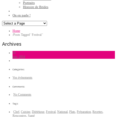
Portraits
Histoire de Brides
On en parle !
Home
/
Posts Tagged ' Festival '
Archives
16
juin, 2014
Categories:
Vos évènements
Comments:
No Comments
Tags:
Chef
,
Cuisine
,
Diététique
,
Festival
,
National
,
Plats
,
Préparation
,
Recettes
,
Rencontres
,
Santé