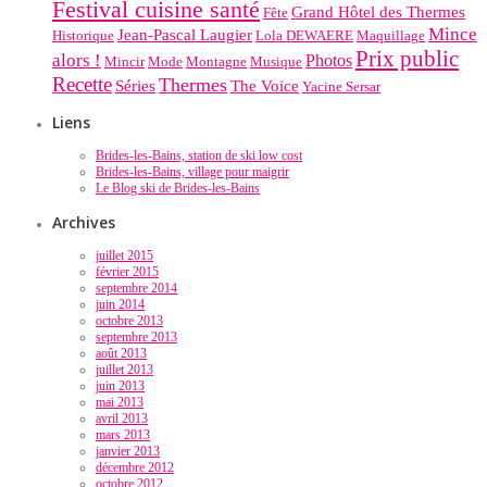
Festival cuisine santé
Grand Hôtel des Thermes
Fête
Mince
Jean-Pascal Laugier
Historique
Lola DEWAERE
Maquillage
Prix public
alors !
Photos
Mincir
Mode
Montagne
Musique
Recette
Thermes
Séries
The Voice
Yacine Sersar
Liens
Brides-les-Bains, station de ski low cost
Brides-les-Bains, village pour maigrir
Le Blog ski de Brides-les-Bains
Archives
juillet 2015
février 2015
septembre 2014
juin 2014
octobre 2013
septembre 2013
août 2013
juillet 2013
juin 2013
mai 2013
avril 2013
mars 2013
janvier 2013
décembre 2012
octobre 2012