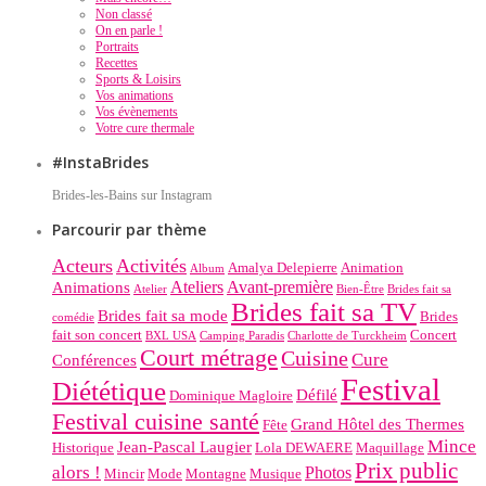
Non classé
On en parle !
Portraits
Recettes
Sports & Loisirs
Vos animations
Vos évènements
Votre cure thermale
#InstaBrides
Brides-les-Bains sur Instagram
Parcourir par thème
Acteurs
Activités
Amalya Delepierre
Animation
Album
Ateliers
Avant-première
Animations
Atelier
Bien-Être
Brides fait sa
Brides fait sa TV
Brides fait sa mode
Brides
comédie
fait son concert
Concert
BXL USA
Camping Paradis
Charlotte de Turckheim
Court métrage
Cuisine
Cure
Conférences
Festival
Diététique
Défilé
Dominique Magloire
Festival cuisine santé
Grand Hôtel des Thermes
Fête
Mince
Jean-Pascal Laugier
Historique
Lola DEWAERE
Maquillage
Prix public
alors !
Photos
Mincir
Mode
Montagne
Musique