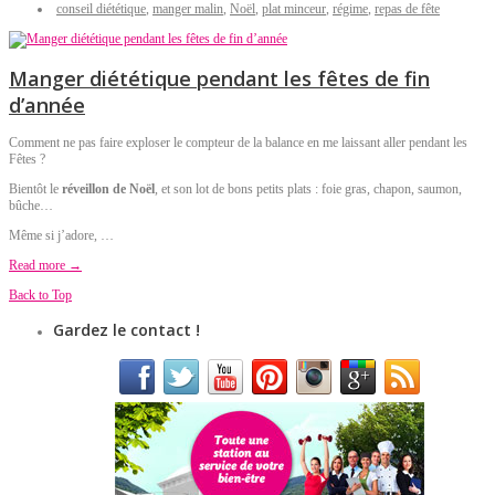
conseil diététique
,
manger malin
,
Noël
,
plat minceur
,
régime
,
repas de fête
Manger diététique pendant les fêtes de fin
d’année
Comment ne pas faire exploser le compteur de la balance en me laissant aller pendant les
Fêtes ?
Bientôt le
réveillon de Noël
, et son lot de bons petits plats : foie gras, chapon, saumon,
bûche…
Même si j’adore, …
Read more →
Back to Top
Gardez le contact !