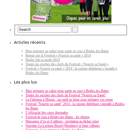
Articles récents
Bien préparer sa valise pour partir en cure à Brides-les-Bains
Retour sur le Festival « Nourrir sa santé » 2014
Brides fait sa mode 2014
Toutes les recettes des chefs du Festival « Nourrir sa Santé »
Festival « Nourrir sa santé » 2014 : la cuisine diététique s’installe à
Brides-les-Bains
Les plus lus
Bien préparer sa valise pour partir en cure à Brides-les-Bains
Toutes les recettes des chefs du Festival "Nourrir sa Santé"
La Fabrique à Menus : un outil en ligne pour préparer vos repas
Festival "Nourrir sa santé" 2014 : la cuisine diététique s'installe à Brides-
les-Bains
L’efficacité des cures thermales
Festival de Jazz à Brides-les-Bains : les photos
Massages d’ici et d’ailleurs : invitation au lâcher prise
Navettes La Lechere-Bozel (Moutiers) et Inter villages
Telematin, Cure minceur à Brides-les-Bains