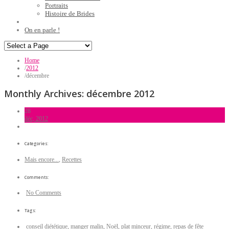
Portraits
Histoire de Brides
On en parle !
Home
/
2012
/
décembre
Monthly Archives:
décembre 2012
28
déc, 2012
Categories:
Mais encore...
,
Recettes
Comments:
No Comments
Tags:
conseil diététique
,
manger malin
,
Noël
,
plat minceur
,
régime
,
repas de fête