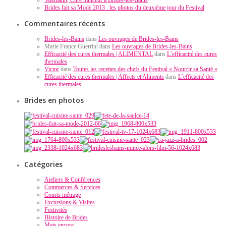
Brides fait sa Mode 2013 : les photos du deuxième jour du Festival
Commentaires récents
Brides-les-Bains
dans
Les ouvrages de Brides-les-Bains
Marie France Guerrini dans
Les ouvrages de Brides-les-Bains
Efficacité des cures thermales | ALIMENTAL
dans
L’efficacité des cures
thermales
Victor
dans
Toutes les recettes des chefs du Festival « Nourrir sa Santé »
Efficacité des cures thermales | Affects et Aliments
dans
L’efficacité des
cures thermales
Brides en photos
Catégories
Ateliers & Conférences
Commerces & Services
Courts métrage
Excursions & Visites
Festivités
Histoire de Brides
Mais encore…