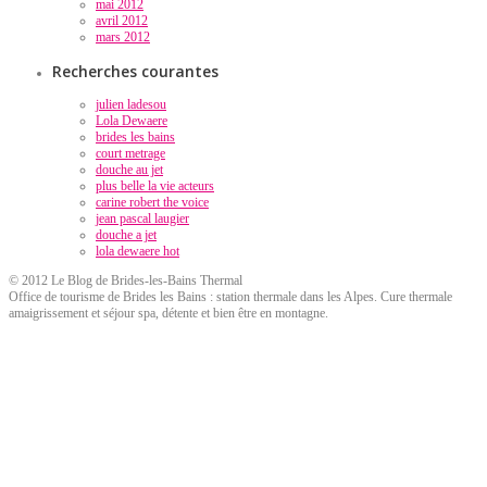
mai 2012
avril 2012
mars 2012
Recherches courantes
julien ladesou
Lola Dewaere
brides les bains
court metrage
douche au jet
plus belle la vie acteurs
carine robert the voice
jean pascal laugier
douche a jet
lola dewaere hot
© 2012 Le Blog de Brides-les-Bains Thermal
Office de tourisme de Brides les Bains : station thermale dans les Alpes. Cure thermale
amaigrissement et séjour spa, détente et bien être en montagne.