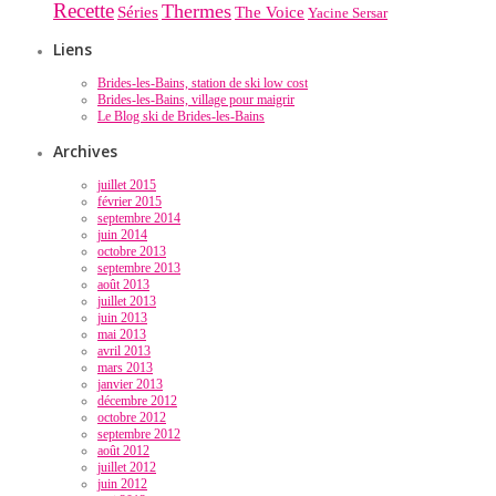
Recette
Thermes
Séries
The Voice
Yacine Sersar
Liens
Brides-les-Bains, station de ski low cost
Brides-les-Bains, village pour maigrir
Le Blog ski de Brides-les-Bains
Archives
juillet 2015
février 2015
septembre 2014
juin 2014
octobre 2013
septembre 2013
août 2013
juillet 2013
juin 2013
mai 2013
avril 2013
mars 2013
janvier 2013
décembre 2012
octobre 2012
septembre 2012
août 2012
juillet 2012
juin 2012