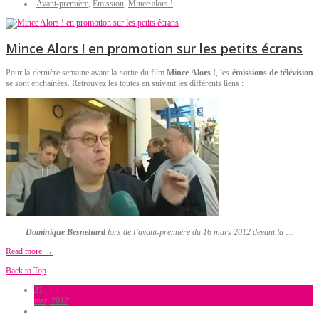
Avant-première
,
Emission
,
Mince alors !
Mince Alors ! en promotion sur les petits écrans
Pour la dernière semaine avant la sortie du film
Mince Alors !
, les
émissions de télévision
se sont enchaînées. Retrouvez les toutes en suivant les différents liens :
Dominique Besnehard
lors de l’avant-première du 16 mars 2012 devant la
…
Read more →
Back to Top
21
mar, 2012