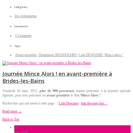
Categories:
Vos évènements
Comments:
1 Comment
Tags:
Avant-première
,
Dominique BESNEHARD
,
Lola DEWAERE
,
Mince alors !
Journée Mince Alors ! en avant-première à
Brides-les-Bains
Vendredi 16 mars 2012,
plus de 900 personnes
étaient présentes à la journée spéciale
figurant, pour leur présenter en
avant-première
le film
Mince Alors !
Recherches qui ont mené à cette page : /
Lola Dewaere
/
lola dewaere hot…
Read more →
Back to Top
21
mar, 2012