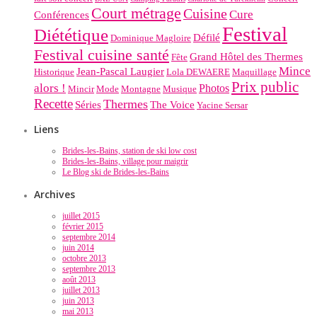
Court métrage
Cuisine
Cure
Conférences
Festival
Diététique
Défilé
Dominique Magloire
Festival cuisine santé
Grand Hôtel des Thermes
Fête
Mince
Jean-Pascal Laugier
Historique
Lola DEWAERE
Maquillage
Prix public
alors !
Photos
Mincir
Mode
Montagne
Musique
Recette
Thermes
Séries
The Voice
Yacine Sersar
Liens
Brides-les-Bains, station de ski low cost
Brides-les-Bains, village pour maigrir
Le Blog ski de Brides-les-Bains
Archives
juillet 2015
février 2015
septembre 2014
juin 2014
octobre 2013
septembre 2013
août 2013
juillet 2013
juin 2013
mai 2013