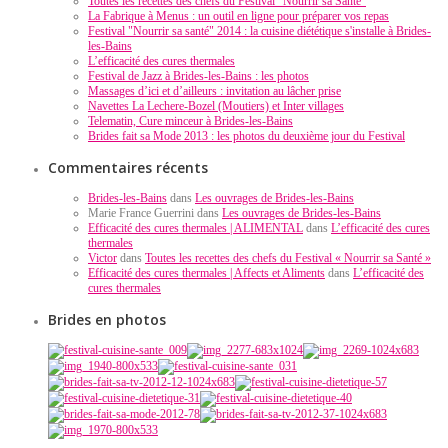
Toutes les recettes des chefs du Festival "Nourrir sa Santé"
La Fabrique à Menus : un outil en ligne pour préparer vos repas
Festival "Nourrir sa santé" 2014 : la cuisine diététique s'installe à Brides-
les-Bains
L’efficacité des cures thermales
Festival de Jazz à Brides-les-Bains : les photos
Massages d’ici et d’ailleurs : invitation au lâcher prise
Navettes La Lechere-Bozel (Moutiers) et Inter villages
Telematin, Cure minceur à Brides-les-Bains
Brides fait sa Mode 2013 : les photos du deuxième jour du Festival
Commentaires récents
Brides-les-Bains
dans
Les ouvrages de Brides-les-Bains
Marie France Guerrini dans
Les ouvrages de Brides-les-Bains
Efficacité des cures thermales | ALIMENTAL
dans
L’efficacité des cures
thermales
Victor
dans
Toutes les recettes des chefs du Festival « Nourrir sa Santé »
Efficacité des cures thermales | Affects et Aliments
dans
L’efficacité des
cures thermales
Brides en photos