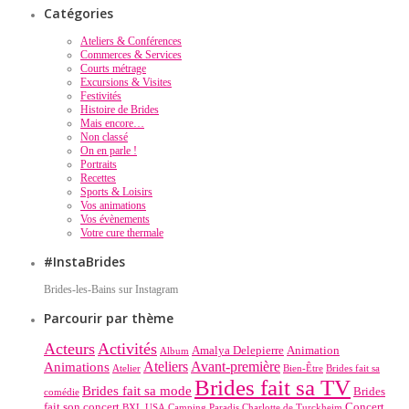
Catégories
Ateliers & Conférences
Commerces & Services
Courts métrage
Excursions & Visites
Festivités
Histoire de Brides
Mais encore…
Non classé
On en parle !
Portraits
Recettes
Sports & Loisirs
Vos animations
Vos évènements
Votre cure thermale
#InstaBrides
Brides-les-Bains sur Instagram
Parcourir par thème
Acteurs
Activités
Amalya Delepierre
Animation
Album
Ateliers
Avant-première
Animations
Atelier
Bien-Être
Brides fait sa
Brides fait sa TV
Brides fait sa mode
Brides
comédie
fait son concert
Concert
BXL USA
Camping Paradis
Charlotte de Turckheim