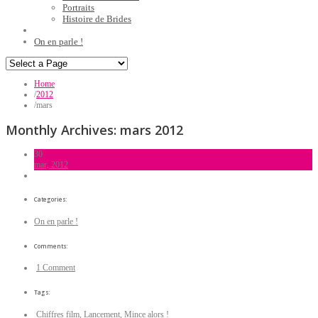
Portraits
Histoire de Brides
On en parle !
Home
/
2012
/
mars
Monthly Archives:
mars 2012
30
mar, 2012
Categories:
On en parle !
Comments:
1 Comment
Tags:
Chiffres film
,
Lancement
,
Mince alors !