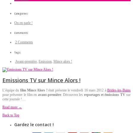
Categories:
On en parle !
Comments:
2 Comments
Tags:
Avant-première
,
Emission
,
Mince alors !
Emissions TV sur Mince Alors !
L’équipe du
film Mince Alors !
était présente le vendredi 16 mars 2012 à
Brides-les-Bains
pour présenter le film en
avant-première
. Découvrez les
reportages et émissions TV
sur
cette journée !…
Read more →
Back to Top
Gardez le contact !