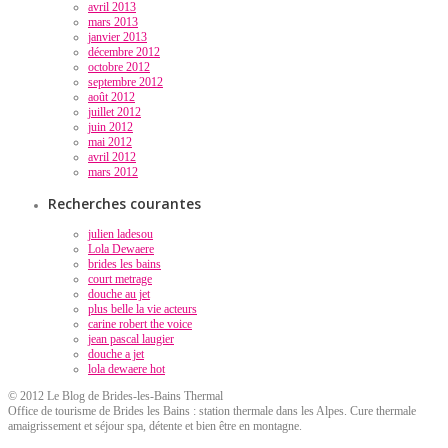
avril 2013
mars 2013
janvier 2013
décembre 2012
octobre 2012
septembre 2012
août 2012
juillet 2012
juin 2012
mai 2012
avril 2012
mars 2012
Recherches courantes
julien ladesou
Lola Dewaere
brides les bains
court metrage
douche au jet
plus belle la vie acteurs
carine robert the voice
jean pascal laugier
douche a jet
lola dewaere hot
© 2012 Le Blog de Brides-les-Bains Thermal
Office de tourisme de Brides les Bains : station thermale dans les Alpes. Cure thermale
amaigrissement et séjour spa, détente et bien être en montagne.