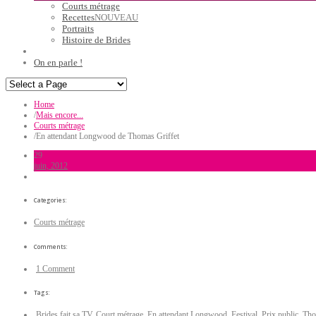
Courts métrage
Recettes
NOUVEAU
Portraits
Histoire de Brides
On en parle !
Home
/
Mais encore...
Courts métrage
/
En attendant Longwood de Thomas Griffet
29
juin, 2012
Categories:
Courts métrage
Comments:
1 Comment
Tags:
Brides fait sa TV
,
Court métrage
,
En attendant Longwood
,
Festival
,
Prix public
,
Tho