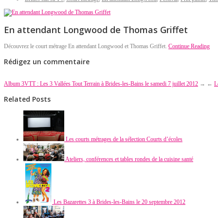
En attendant Longwood de Thomas Griffet
Découvrez le court métrage En attendant Longwood et Thomas Griffet.
Continue Reading
Rédigez un commentaire
Album 3VTT : Les 3 Vallées Tout Terrain à Brides-les-Bains le samedi 7 juillet 2012
→
←
L
Related Posts
Les courts métrages de la sélection Courts d’écoles
Ateliers, conférences et tables rondes de la cuisine santé
Les Bazarettes 3 à Brides-les-Bains le 20 septembre 2012