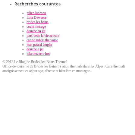
Recherches courantes
julien ladesou
Lola Dewaere
brides les bains
court metrage
douche au jet
plus belle la vie acteurs
carine robert the voice
jean pascal laugier
douche a jet
lola dewaere hot
© 2012 Le Blog de Brides-les-Bains Thermal
Office de tourisme de Brides les Bains : station thermale dans les Alpes. Cure thermale
amaigrissement et séjour spa, détente et bien être en montagne.