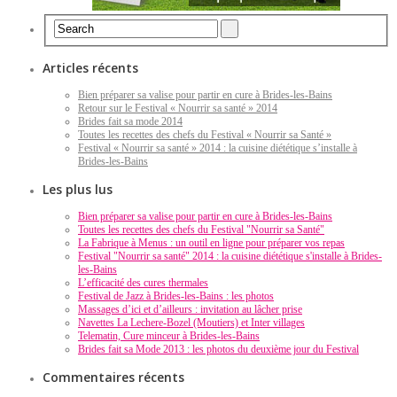
Articles récents
Bien préparer sa valise pour partir en cure à Brides-les-Bains
Retour sur le Festival « Nourrir sa santé » 2014
Brides fait sa mode 2014
Toutes les recettes des chefs du Festival « Nourrir sa Santé »
Festival « Nourrir sa santé » 2014 : la cuisine diététique s’installe à
Brides-les-Bains
Les plus lus
Bien préparer sa valise pour partir en cure à Brides-les-Bains
Toutes les recettes des chefs du Festival "Nourrir sa Santé"
La Fabrique à Menus : un outil en ligne pour préparer vos repas
Festival "Nourrir sa santé" 2014 : la cuisine diététique s'installe à Brides-
les-Bains
L’efficacité des cures thermales
Festival de Jazz à Brides-les-Bains : les photos
Massages d’ici et d’ailleurs : invitation au lâcher prise
Navettes La Lechere-Bozel (Moutiers) et Inter villages
Telematin, Cure minceur à Brides-les-Bains
Brides fait sa Mode 2013 : les photos du deuxième jour du Festival
Commentaires récents