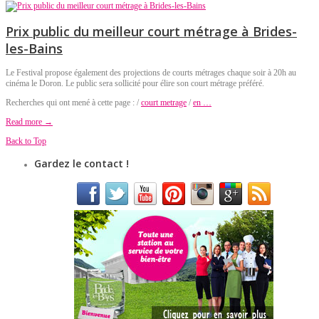
Prix public du meilleur court métrage à Brides-
les-Bains
Le Festival propose également des projections de courts métrages chaque soir à 20h au
cinéma le Doron. Le public sera sollicité pour élire son court métrage préféré.
Recherches qui ont mené à cette page : /
court metrage
/
en …
Read more →
Back to Top
Gardez le contact !