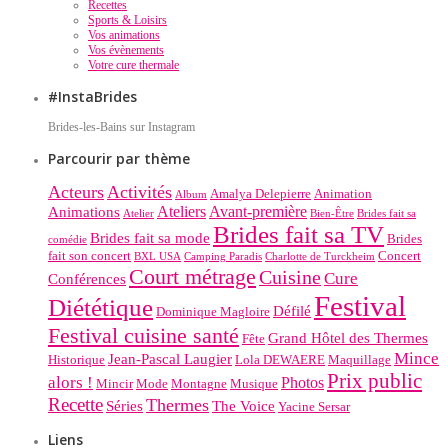
Recettes
Sports & Loisirs
Vos animations
Vos évènements
Votre cure thermale
#InstaBrides
Brides-les-Bains sur Instagram
Parcourir par thème
Acteurs
Activités
Amalya Delepierre
Animation
Album
Ateliers
Avant-première
Animations
Atelier
Bien-Être
Brides fait sa
Brides fait sa TV
Brides fait sa mode
Brides
comédie
fait son concert
Concert
BXL USA
Camping Paradis
Charlotte de Turckheim
Court métrage
Cuisine
Cure
Conférences
Festival
Diététique
Défilé
Dominique Magloire
Festival cuisine santé
Grand Hôtel des Thermes
Fête
Mince
Jean-Pascal Laugier
Historique
Lola DEWAERE
Maquillage
Prix public
alors !
Photos
Mincir
Mode
Montagne
Musique
Recette
Thermes
Séries
The Voice
Yacine Sersar
Liens