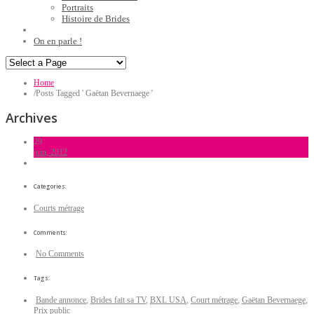
Portraits
Histoire de Brides
On en parle !
Home
/
Posts Tagged ' Gaëtan Bevernaege '
Archives
29
juin, 2012
Categories:
Courts métrage
Comments:
No Comments
Tags:
Bande annonce
,
Brides fait sa TV
,
BXL USA
,
Court métrage
,
Gaëtan Bevernaege
,
Prix public