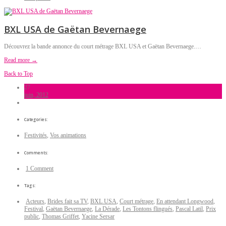
BXL USA de Gaëtan Bevernaege
Découvrez la bande annonce du court métrage BXL USA et Gaëtan Bevernaege.…
Read more →
Back to Top
27
juin, 2012
Categories:
Festivités
,
Vos animations
Comments:
1 Comment
Tags:
Acteurs
,
Brides fait sa TV
,
BXL USA
,
Court métrage
,
En attendant Longwood
,
Festival
,
Gaëtan Bevernaege
,
La Dérade
,
Les Tontons flingués
,
Pascal Latil
,
Prix
public
,
Thomas Griffet
,
Yacine Sersar