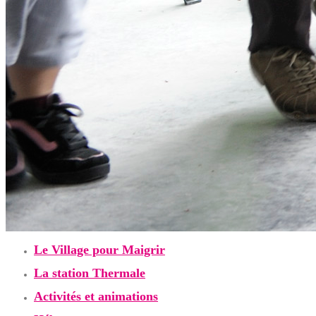
Le Village pour Maigrir
La station Thermale
Activités et animations