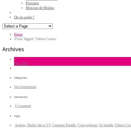
Portraits
Histoire de Brides
On en parle !
Home
/
Posts Tagged ' Fabien Cosma '
Archives
27
juin, 2012
Categories:
Vos évènements
Comments:
1 Comment
Tags:
Acteurs
,
Brides fait sa TV
,
Camping Paradis
,
Court métrage
,
En famille
,
Fabien Co