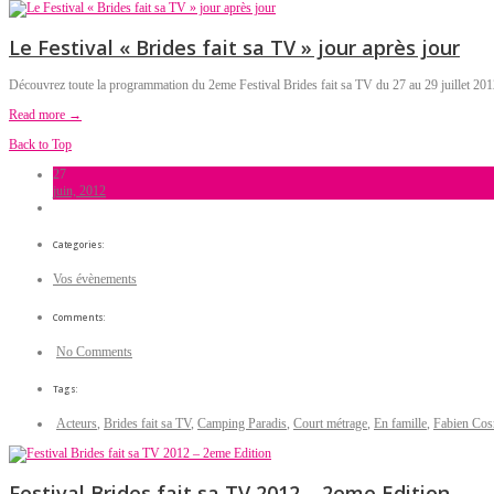
Le Festival « Brides fait sa TV » jour après jour
Découvrez toute la programmation du 2eme Festival Brides fait sa TV du 27 au 29 juillet 20
Read more →
Back to Top
27
juin, 2012
Categories:
Vos évènements
Comments:
No Comments
Tags:
Acteurs
,
Brides fait sa TV
,
Camping Paradis
,
Court métrage
,
En famille
,
Fabien Co
Festival Brides fait sa TV 2012 – 2eme Edition