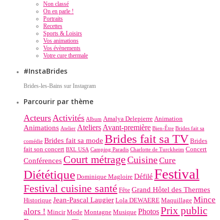
Non classé
On en parle !
Portraits
Recettes
Sports & Loisirs
Vos animations
Vos évènements
Votre cure thermale
#InstaBrides
Brides-les-Bains sur Instagram
Parcourir par thème
Acteurs
Activités
Amalya Delepierre
Animation
Album
Ateliers
Avant-première
Animations
Atelier
Bien-Être
Brides fait sa
Brides fait sa TV
Brides fait sa mode
Brides
comédie
fait son concert
Concert
BXL USA
Camping Paradis
Charlotte de Turckheim
Court métrage
Cuisine
Cure
Conférences
Festival
Diététique
Défilé
Dominique Magloire
Festival cuisine santé
Grand Hôtel des Thermes
Fête
Mince
Jean-Pascal Laugier
Historique
Lola DEWAERE
Maquillage
Prix public
alors !
Photos
Mincir
Mode
Montagne
Musique