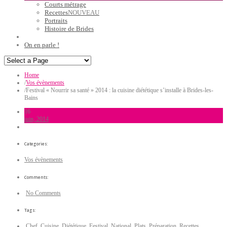
Courts métrage
Recettes
NOUVEAU
Portraits
Histoire de Brides
On en parle !
Home
/
Vos évènements
/
Festival « Nourrir sa santé » 2014 : la cuisine diététique s’installe à Brides-les-
Bains
16
juin, 2014
Categories:
Vos évènements
Comments:
No Comments
Tags:
Chef
,
Cuisine
,
Diététique
,
Festival
,
National
,
Plats
,
Préparation
,
Recettes
,