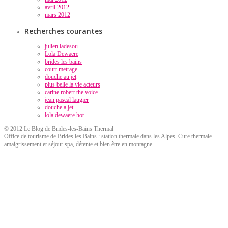
avril 2012
mars 2012
Recherches courantes
julien ladesou
Lola Dewaere
brides les bains
court metrage
douche au jet
plus belle la vie acteurs
carine robert the voice
jean pascal laugier
douche a jet
lola dewaere hot
© 2012 Le Blog de Brides-les-Bains Thermal
Office de tourisme de Brides les Bains : station thermale dans les Alpes. Cure thermale
amaigrissement et séjour spa, détente et bien être en montagne.