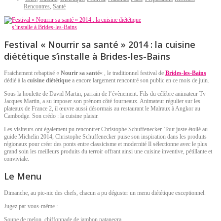
Rencontres
,
Santé
Festival « Nourrir sa santé » 2014 : la cuisine
diététique s’installe à Brides-les-Bains
Fraichement rebaptisé «
Nourir sa santé
« , le traditionnel festival de
Brides-les-Bains
dédié à la
cuisine diététique
a encore largement rencontré son public en ce mois de juin.
Sous la houlette de David Martin, parrain de l’évènement. Fils du célèbre animateur Tv
Jacques Martin, a su imposer son prénom côté fourneaux. Animateur régulier sur les
plateaux de France 2, il œuvre aussi désormais au restaurant le Malraux à Angkor au
Cambodge. Son crédo : la cuisine plaisir.
Les visiteurs ont également pu rencontrer Christophe Schuffenecker. Tout juste étoilé au
guide Michelin 2014, Christophe Schuffenecker puise son inspiration dans les produits
régionaux pour créer des ponts entre classicisme et modernité Il sélectionne avec le plus
grand soin les meilleurs produits du terroir offrant ainsi une cuisine inventive, pétillante et
conviviale.
Le Menu
Dimanche, au pic-nic des chefs, chacun a pu déguster un menu diététique exceptionnel.
Jugez par vous-même :
Soupe de melon, chiffonnade de jambon patanegra