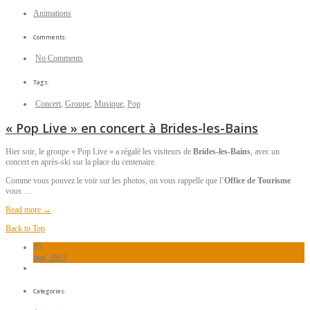
Animations
Comments:
No Comments
Tags:
Concert
,
Groupe
,
Musique
,
Pop
« Pop Live » en concert à Brides-les-Bains
Hier soir, le groupe « Pop Live » a régalé les visiteurs de
Brides-les-Bains
, avec un
concert en après-ski sur la place du centenaire.
Comme vous pouvez le voir sur les photos, on vous rappelle que l’
Office de Tourisme
vous …
Read more →
Back to Top
05
mar, 2013
Categories: