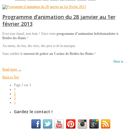
Programme d’animation du 28 janvier au 1er
février 2013
Il est tout chaud, tout frais ! Voici votre
programme d’animation hebdomadaire à
Brides-les-Bains
!
Au menu, du fun, des rires, des jeux et de la musique.
Sans oublier le
tournoi de poker au Casino de Brides-les-Bains
!
Here is
…
Read more →
Back to Top
Page 1 sur 3
1
2
3
»
Gardez le contact !