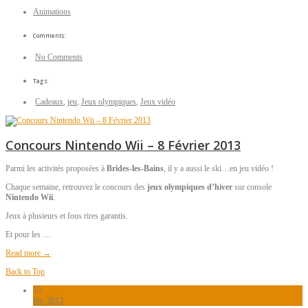
Animations
Comments:
No Comments
Tags:
Cadeaux
,
jeu
,
Jeux olympiques
,
Jeux vidéo
Concours Nintendo Wii – 8 Février 2013
Parmi les activités proposées à
Brides-les-Bains
, il y a aussi le ski…en jeu vidéo !
Chaque semaine, retrouvez le concours des
jeux olympiques d’hiver
sur console
Nintendo Wii
.
Jeux à plusieurs et fous rires garantis.
Et pour les …
Read more →
Back to Top
15
fév, 2013