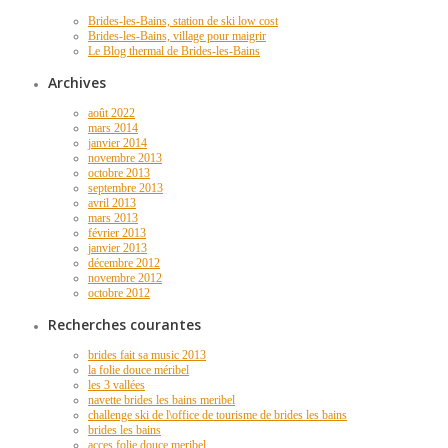
Brides-les-Bains, station de ski low cost
Brides-les-Bains, village pour maigrir
Le Blog thermal de Brides-les-Bains
Archives
août 2022
mars 2014
janvier 2014
novembre 2013
octobre 2013
septembre 2013
avril 2013
mars 2013
février 2013
janvier 2013
décembre 2012
novembre 2012
octobre 2012
Recherches courantes
brides fait sa music 2013
la folie douce méribel
les 3 vallées
navette brides les bains meribel
challenge ski de l\office de tourisme de brides les bains
brides les bains
acces folie douce meribel