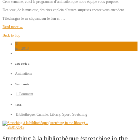
Cette semaine, voici le programme d’animation que notre équipe vous propose.
Des jeux, de la musique, des rires et plein d’autres surprises encore vous attendent.
Téléchargez-le en cliquant sur le lien en …
Read more →
Back to Top
31
jan, 2013
Categories:
Animations
Comments:
1 Comment
Tags:
Bibliothèque
,
Camille
,
Library
,
Sport
,
Stretching
Stretching à la bibliothèque (stretching in the