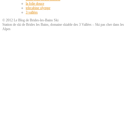
la folie douce
telecabine olympe
3 vallées
© 2012 Le Blog de Brides-les-Bains Ski
Station de ski de Brides les Bains, domaine skiable des 3 Vallées – Ski pas cher dans les
Alpes