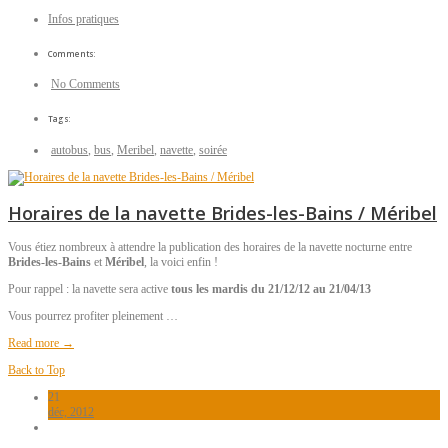
Infos pratiques
Comments:
No Comments
Tags:
autobus
,
bus
,
Meribel
,
navette
,
soirée
Horaires de la navette Brides-les-Bains / Méribel
Vous étiez nombreux à attendre la publication des horaires de la navette nocturne entre
Brides-les-Bains
et
Méribel
, la voici enfin !
Pour rappel : la navette sera active
tous les mardis du 21/12/12 au 21/04/13
Vous pourrez profiter pleinement …
Read more →
Back to Top
21
déc, 2012