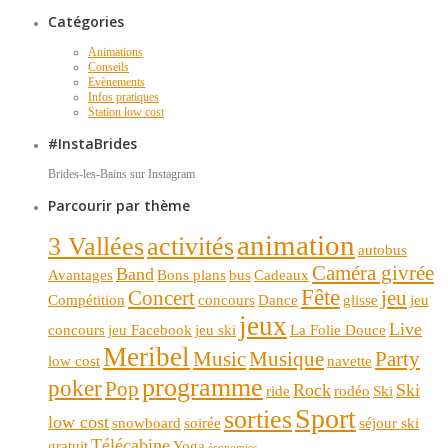
Catégories
Animations
Conseils
Evènements
Infos pratiques
Station low cost
#InstaBrides
Brides-les-Bains sur Instagram
Parcourir par thème
animation
3 Vallées
activités
autobus
Caméra givrée
Band
Avantages
Bons plans
bus
Cadeaux
Fête
Concert
jeu
Compétition
concours
Dance
glisse
jeu
jeux
Live
concours
jeu Facebook
jeu ski
La Folie Douce
Meribel
Music
Musique
Party
low cost
navette
programme
poker
Pop
Rock
Ski
ride
rodéo
Ski
Sport
sorties
low cost
snowboard
soirée
séjour ski
Télécabine
gratuit
Yoga
économies