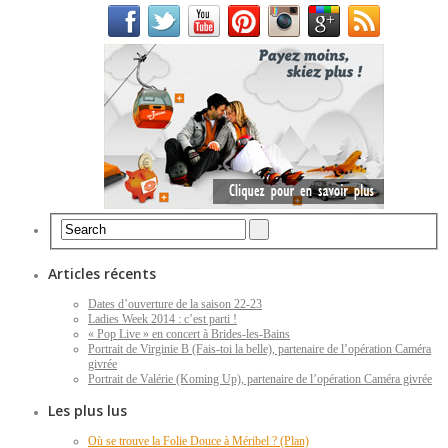
Articles récents
Dates d’ouverture de la saison 22-23
Ladies Week 2014 : c’est parti !
« Pop Live » en concert à Brides-les-Bains
Portrait de Virginie B (Fais-toi la belle), partenaire de l’opération Caméra
givrée
Portrait de Valérie (Koming Up), partenaire de l’opération Caméra givrée
Les plus lus
Où se trouve la Folie Douce à Méribel ? (Plan)