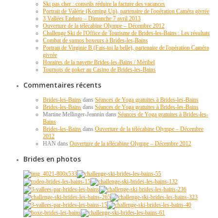
Ski pas cher : conseils réduire la facture des vacances
Portrait de Valérie (Koming Up), partenaire de l'opération Caméra givrée
3 Vallées Enduro – Dimanche 7 avril 2013
Ouverture de la télécabine Olympe – Décembre 2012
Challenge Ski de l'Office de Tourisme de Brides-les-Bains : Les résultats
Combat de sumos boxeurs à Brides-les-Bains
Portrait de Virginie B (Fais-toi la belle), partenaire de l'opération Caméra
givrée
Horaires de la navette Brides-les-Bains / Méribel
Tournois de poker au Casino de Brides-les-Bains
Commentaires récents
Brides-les-Bains
dans
Séances de Yoga gratuites à Brides-les-Bains
Brides-les-Bains
dans
Séances de Yoga gratuites à Brides-les-Bains
Martine Mellinger-Jeannin dans
Séances de Yoga gratuites à Brides-les-
Bains
Brides-les-Bains
dans
Ouverture de la télécabine Olympe – Décembre
2012
HAN dans
Ouverture de la télécabine Olympe – Décembre 2012
Brides en photos