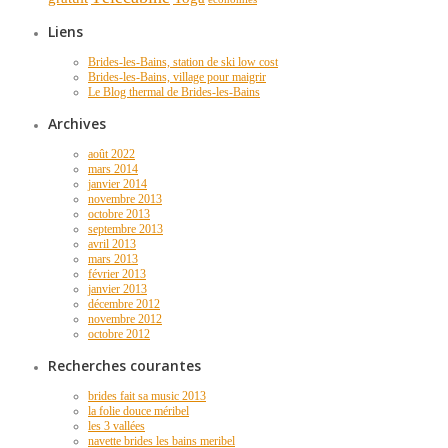
Liens
Brides-les-Bains, station de ski low cost
Brides-les-Bains, village pour maigrir
Le Blog thermal de Brides-les-Bains
Archives
août 2022
mars 2014
janvier 2014
novembre 2013
octobre 2013
septembre 2013
avril 2013
mars 2013
février 2013
janvier 2013
décembre 2012
novembre 2012
octobre 2012
Recherches courantes
brides fait sa music 2013
la folie douce méribel
les 3 vallées
navette brides les bains meribel