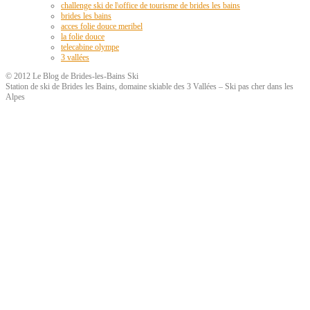
challenge ski de l\office de tourisme de brides les bains
brides les bains
acces folie douce meribel
la folie douce
telecabine olympe
3 vallées
© 2012 Le Blog de Brides-les-Bains Ski
Station de ski de Brides les Bains, domaine skiable des 3 Vallées – Ski pas cher dans les
Alpes