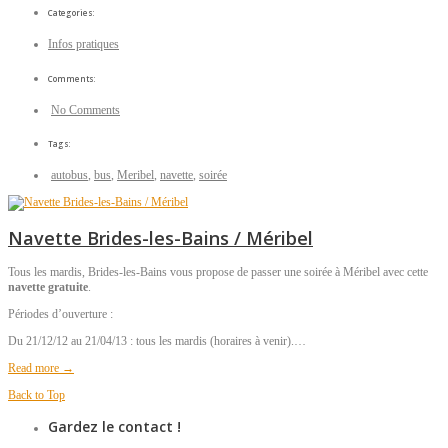
Categories:
Infos pratiques
Comments:
No Comments
Tags:
autobus
,
bus
,
Meribel
,
navette
,
soirée
Navette Brides-les-Bains / Méribel
Tous les mardis, Brides-les-Bains vous propose de passer une soirée à Méribel avec cette
navette gratuite
.
Périodes d’ouverture :
Du 21/12/12 au 21/04/13 : tous les mardis (horaires à venir).…
Read more →
Back to Top
Gardez le contact !