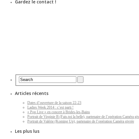
Gardez le contact !
Articles récents
Dates d’ouverture de la saison 22-23
Ladies Week 2014 : c’est parti !
« Pop Live » en concert à Brides-les-Bains
Portrait de Virginie B (Fais-toi la belle), partenaire de l’opération Caméra gi
Portrait de Valérie (Koming Up), partenaire de l’opération Caméra givrée
Les plus lus