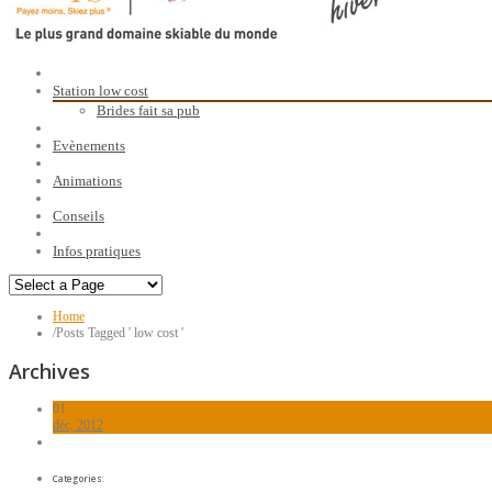
Station low cost
Brides fait sa pub
Evènements
Animations
Conseils
Infos pratiques
Home
/
Posts Tagged ' low cost '
Archives
01
déc, 2012
Categories: