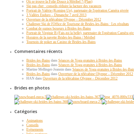
Où se trouve la Folie Douce à Méribel ? (Plan)
Ski pas cher : conseils réduire la facture des vacances
Portrait de Valérie (Koming Up), partenaire de l'opération Caméra givrée
3 Vallées Enduro – Dimanche 7 avril 2013
Ouverture de la télécabine Olympe – Décembre 2012
Challenge Ski de l'Office de Tourisme de Brides-les-Bains : Les résultats
Combat de sumos boxeurs à Brides-les-Bains
Portrait de Virginie B (Fais-toi la belle), partenaire de l'opération Caméra giv
Horaires de la navette Brides-les-Bains / Méribel
Tournois de poker au Casino de Brides-les-Bains
Commentaires récents
Brides-les-Bains
dans
Séances de Yoga gratuites à Brides-les-Bains
Brides-les-Bains
dans
Séances de Yoga gratuites à Brides-les-Bains
Martine Mellinger-Jeannin dans
Séances de Yoga gratuites à Brides-les-Bai
Brides-les-Bains
dans
Ouverture de la télécabine Olympe – Décembre 2012
HAN dans
Ouverture de la télécabine Olympe – Décembre 2012
Brides en photos
Catégories
Animations
Conseils
Evènements
Infos pratiques