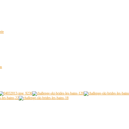
rée
ns