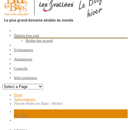
Station low cost
Brides fait sa pub
Evènements
Animations
Conseils
Infos pratiques
Home
/
Infos pratiques
/
Navette Brides-les-Bains / Méribel
21
déc, 2012
Categories: