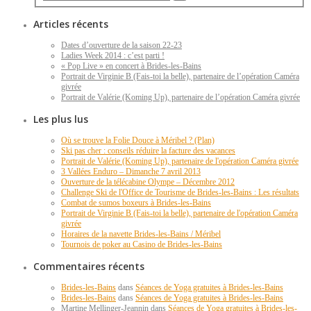
Articles récents
Dates d’ouverture de la saison 22-23
Ladies Week 2014 : c’est parti !
« Pop Live » en concert à Brides-les-Bains
Portrait de Virginie B (Fais-toi la belle), partenaire de l’opération Caméra
givrée
Portrait de Valérie (Koming Up), partenaire de l’opération Caméra givrée
Les plus lus
Où se trouve la Folie Douce à Méribel ? (Plan)
Ski pas cher : conseils réduire la facture des vacances
Portrait de Valérie (Koming Up), partenaire de l'opération Caméra givrée
3 Vallées Enduro – Dimanche 7 avril 2013
Ouverture de la télécabine Olympe – Décembre 2012
Challenge Ski de l'Office de Tourisme de Brides-les-Bains : Les résultats
Combat de sumos boxeurs à Brides-les-Bains
Portrait de Virginie B (Fais-toi la belle), partenaire de l'opération Caméra
givrée
Horaires de la navette Brides-les-Bains / Méribel
Tournois de poker au Casino de Brides-les-Bains
Commentaires récents
Brides-les-Bains
dans
Séances de Yoga gratuites à Brides-les-Bains
Brides-les-Bains
dans
Séances de Yoga gratuites à Brides-les-Bains
Martine Mellinger-Jeannin dans
Séances de Yoga gratuites à Brides-les-