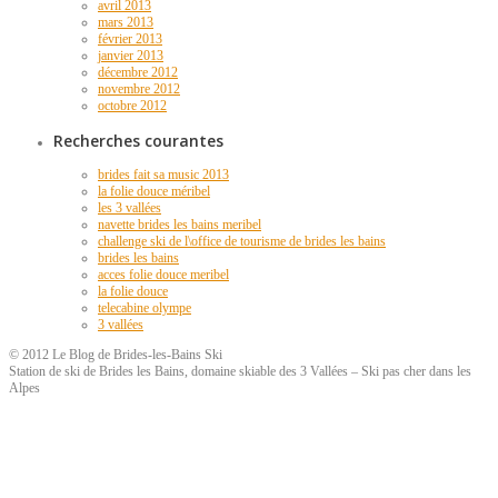
avril 2013
mars 2013
février 2013
janvier 2013
décembre 2012
novembre 2012
octobre 2012
Recherches courantes
brides fait sa music 2013
la folie douce méribel
les 3 vallées
navette brides les bains meribel
challenge ski de l\office de tourisme de brides les bains
brides les bains
acces folie douce meribel
la folie douce
telecabine olympe
3 vallées
© 2012 Le Blog de Brides-les-Bains Ski
Station de ski de Brides les Bains, domaine skiable des 3 Vallées – Ski pas cher dans les
Alpes