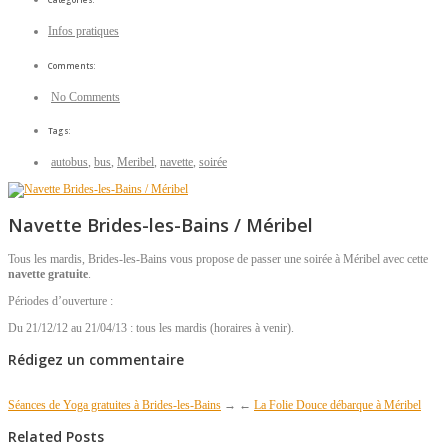
Infos pratiques
Comments:
No Comments
Tags:
autobus
,
bus
,
Meribel
,
navette
,
soirée
Navette Brides-les-Bains / Méribel
Tous les mardis, Brides-les-Bains vous propose de passer une soirée à Méribel avec cette
navette gratuite
.
Périodes d’ouverture :
Du 21/12/12 au 21/04/13 : tous les mardis (horaires à venir).
Rédigez un commentaire
Séances de Yoga gratuites à Brides-les-Bains
→
←
La Folie Douce débarque à Méribel
Related Posts