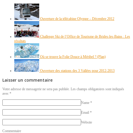
Ouverture de la télécabine Olympe – Décembre 2012
Challenge Ski de l’Office de Tourisme de Brides-les-Bains : Les
résultats
Où se trouve la Folie Douce à Méribel ? (Plan)
Ouverture des stations des 3 Vallées pour 2012-2013
Laisser un commentaire
Votre adresse de messagerie ne sera pas publiée. Les champs obligatoires sont indiqués
avec
*
Name
*
Email
*
Website
Commentaire