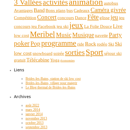
animation
3 Vallées
activités
autobus
Caméra givrée
Band
Avantages
Bons plans
bus
Cadeaux
Fête
Concert
jeu
Compétition
concours
Dance
glisse
jeu
jeux
Live
concours
jeu Facebook
jeu ski
La Folie Douce
Meribel
Music
Musique
Party
low cost
navette
programme
poker
Pop
Rock
Ski
ride
rodéo
Ski
Sport
sorties
low cost
snowboard
soirée
séjour ski
Télécabine
gratuit
Yoga
économies
Liens
Brides-les-Bains, station de ski low cost
Brides-les-Bains, village pour maigrir
Le Blog thermal de Brides-les-Bains
Archives
août 2022
mars 2014
janvier 2014
novembre 2013
octobre 2013
septembre 2013