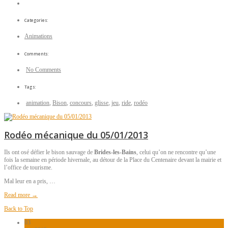
Categories:
Animations
Comments:
No Comments
Tags:
animation
,
Bison
,
concours
,
glisse
,
jeu
,
ride
,
rodéo
Rodéo mécanique du 05/01/2013
Ils ont osé défier le bison sauvage de
Brides-les-Bains
, celui qu’on ne rencontre qu’une
fois la semaine en période hivernale, au détour de la Place du Centenaire devant la mairie et
l’office de tourisme.
Mal leur en a pris, …
Read more →
Back to Top
03