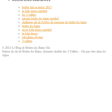
brides fait sa music 2013
la folie douce méribel
les 3 vallées
navette brides les bains meribel
challenge ski de l\office de tourisme de brides les bains
brides les bains
acces folie douce meribel
la folie douce
telecabine olympe
3 vallées
© 2012 Le Blog de Brides-les-Bains Ski
Station de ski de Brides les Bains, domaine skiable des 3 Vallées – Ski pas cher dans les
Alpes