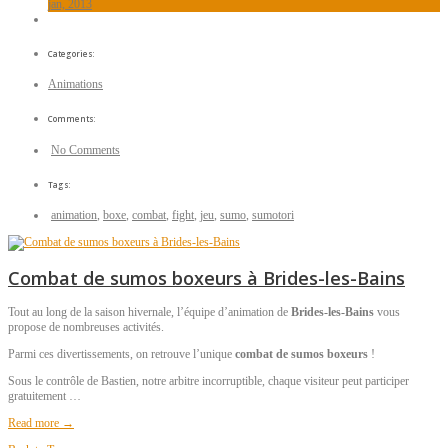
jan, 2013
Categories:
Animations
Comments:
No Comments
Tags:
animation
,
boxe
,
combat
,
fight
,
jeu
,
sumo
,
sumotori
Combat de sumos boxeurs à Brides-les-Bains
Tout au long de la saison hivernale, l’équipe d’animation de
Brides-les-Bains
vous
propose de nombreuses activités.
Parmi ces divertissements, on retrouve l’unique
combat de sumos boxeurs
!
Sous le contrôle de Bastien, notre arbitre incorruptible, chaque visiteur peut participer
gratuitement …
Read more →