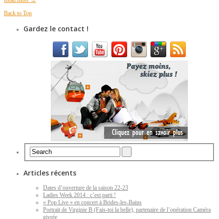
Read more →
Back to Top
Gardez le contact !
Articles récents
Dates d’ouverture de la saison 22-23
Ladies Week 2014 : c’est parti !
« Pop Live » en concert à Brides-les-Bains
Portrait de Virginie B (Fais-toi la belle), partenaire de l’opération Caméra
givrée