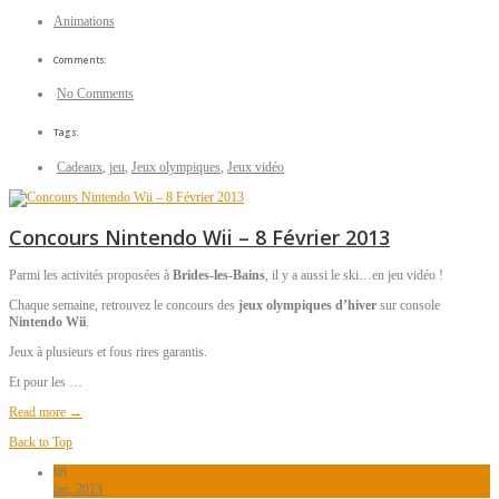
Animations
Comments:
No Comments
Tags:
Cadeaux
,
jeu
,
Jeux olympiques
,
Jeux vidéo
Concours Nintendo Wii – 8 Février 2013
Parmi les activités proposées à
Brides-les-Bains
, il y a aussi le ski…en jeu vidéo !
Chaque semaine, retrouvez le concours des
jeux olympiques d’hiver
sur console
Nintendo Wii
.
Jeux à plusieurs et fous rires garantis.
Et pour les …
Read more →
Back to Top
08
jan, 2013