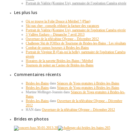
Portrait de Valérie (Koming Up), partenaire de l’opération Caméra givrée
Les plus lus
Où se trouve la Folie Douce à Méribel ? (Plan)
Ski pas cher : conseils réduire la facture des vacances
Portrait de Valérie (Koming Up), partenaire de l'opération Caméra givrée
3 Vallées Enduro – Dimanche 7 avril 2013
Ouverture de la télécabine Olympe – Décembre 2012
Challenge Ski de l'Office de Tourisme de Brides-les-Bains : Les résultats
Combat de sumos boxeurs à Brides-les-Bains
Portrait de Virginie B (Fais-toi la belle), partenaire de l'opération Caméra
givrée
Horaires de la navette Brides-les-Bains / Méribel
Tournois de poker au Casino de Brides-les-Bains
Commentaires récents
Brides-les-Bains
dans
Séances de Yoga gratuites à Brides-les-Bains
Brides-les-Bains
dans
Séances de Yoga gratuites à Brides-les-Bains
Martine Mellinger-Jeannin dans
Séances de Yoga gratuites à Brides-les-
Bains
Brides-les-Bains
dans
Ouverture de la télécabine Olympe – Décembre
2012
HAN dans
Ouverture de la télécabine Olympe – Décembre 2012
Brides en photos