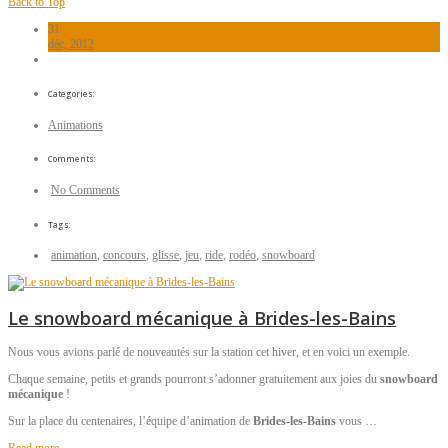
Back to Top
31
déc, 2012
Categories:
Animations
Comments:
No Comments
Tags:
animation
,
concours
,
glisse
,
jeu
,
ride
,
rodéo
,
snowboard
Le snowboard mécanique à Brides-les-Bains
Nous vous avions parlé de nouveautés sur la station cet hiver, et en voici un exemple.
Chaque semaine, petits et grands pourront s’adonner gratuitement aux joies du
snowboard
mécanique
!
Sur la place du centenaires, l’équipe d’animation de
Brides-les-Bains
vous …