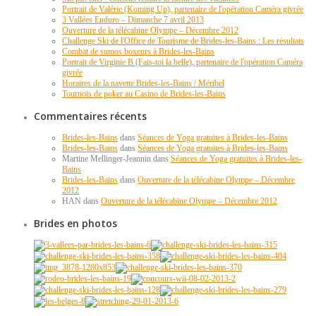
Portrait de Valérie (Koming Up), partenaire de l'opération Caméra givrée
3 Vallées Enduro – Dimanche 7 avril 2013
Ouverture de la télécabine Olympe – Décembre 2012
Challenge Ski de l'Office de Tourisme de Brides-les-Bains : Les résultats
Combat de sumos boxeurs à Brides-les-Bains
Portrait de Virginie B (Fais-toi la belle), partenaire de l'opération Caméra
givrée
Horaires de la navette Brides-les-Bains / Méribel
Tournois de poker au Casino de Brides-les-Bains
Commentaires récents
Brides-les-Bains
dans
Séances de Yoga gratuites à Brides-les-Bains
Brides-les-Bains
dans
Séances de Yoga gratuites à Brides-les-Bains
Martine Mellinger-Jeannin dans
Séances de Yoga gratuites à Brides-les-
Bains
Brides-les-Bains
dans
Ouverture de la télécabine Olympe – Décembre
2012
HAN dans
Ouverture de la télécabine Olympe – Décembre 2012
Brides en photos