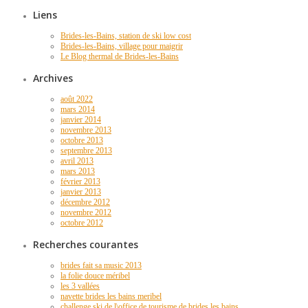
Liens
Brides-les-Bains, station de ski low cost
Brides-les-Bains, village pour maigrir
Le Blog thermal de Brides-les-Bains
Archives
août 2022
mars 2014
janvier 2014
novembre 2013
octobre 2013
septembre 2013
avril 2013
mars 2013
février 2013
janvier 2013
décembre 2012
novembre 2012
octobre 2012
Recherches courantes
brides fait sa music 2013
la folie douce méribel
les 3 vallées
navette brides les bains meribel
challenge ski de l\office de tourisme de brides les bains