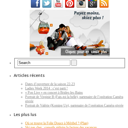
Articles récents
Dates d’ouverture de la saison 22-23
Ladies Week 2014 : c’est parti !
« Pop Live » en concert à Brides-les-Bains
Portrait de Virginie B (Fais-toi la belle), partenaire de l’opération Caméra
givrée
Portrait de Valérie (Koming Up), partenaire de l’opération Caméra givrée
Les plus lus
Où se trouve la Folie Douce à Méribel ? (Plan)
Ski pas cher : conseils réduire la facture des vacances