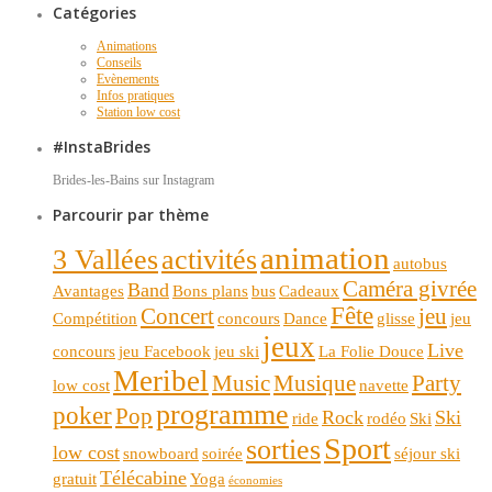
Catégories
Animations
Conseils
Evènements
Infos pratiques
Station low cost
#InstaBrides
Brides-les-Bains sur Instagram
Parcourir par thème
animation
3 Vallées
activités
autobus
Caméra givrée
Band
Avantages
Bons plans
bus
Cadeaux
Fête
Concert
jeu
Compétition
concours
Dance
glisse
jeu
jeux
Live
concours
jeu Facebook
jeu ski
La Folie Douce
Meribel
Music
Musique
Party
low cost
navette
programme
poker
Pop
Rock
Ski
ride
rodéo
Ski
Sport
sorties
low cost
snowboard
soirée
séjour ski
Télécabine
gratuit
Yoga
économies