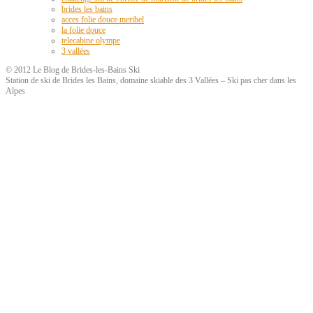
brides les bains
acces folie douce meribel
la folie douce
telecabine olympe
3 vallées
© 2012 Le Blog de Brides-les-Bains Ski
Station de ski de Brides les Bains, domaine skiable des 3 Vallées – Ski pas cher dans les
Alpes