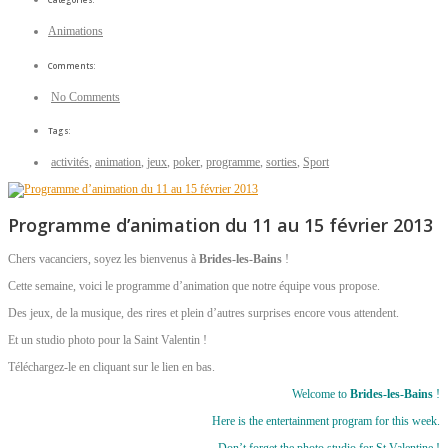
Animations
Comments:
No Comments
Tags:
activités
,
animation
,
jeux
,
poker
,
programme
,
sorties
,
Sport
Programme d’animation du 11 au 15 février 2013
Chers vacanciers, soyez les bienvenus à
Brides-les-Bains
!
Cette semaine, voici le programme d’animation que notre équipe vous propose.
Des jeux, de la musique, des rires et plein d’autres surprises encore vous attendent.
Et un studio photo pour la Saint Valentin !
Téléchargez-le en cliquant sur le lien en bas.
Welcome to
Brides-les-Bains
!
Here is the entertainment program for this week.
Don’t forget the photo studio for St Valentine !