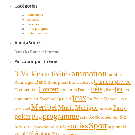
Catégories
Animations
Conseils
Evènements
Infos pratiques
Station low cost
#InstaBrides
Brides-les-Bains sur Instagram
Parcourir par thème
animation
3 Vallées
activités
autobus
Caméra givrée
Band
Avantages
Bons plans
bus
Cadeaux
Fête
Concert
jeu
Compétition
concours
Dance
glisse
jeu
jeux
Live
concours
jeu Facebook
jeu ski
La Folie Douce
Meribel
Music
Musique
Party
low cost
navette
programme
poker
Pop
Rock
Ski
ride
rodéo
Ski
Sport
sorties
low cost
snowboard
soirée
séjour ski
Télécabine
gratuit
Yoga
économies