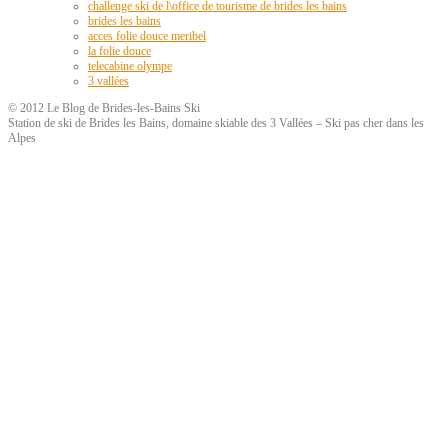
challenge ski de l\office de tourisme de brides les bains
brides les bains
acces folie douce meribel
la folie douce
telecabine olympe
3 vallées
© 2012 Le Blog de Brides-les-Bains Ski
Station de ski de Brides les Bains, domaine skiable des 3 Vallées – Ski pas cher dans les
Alpes