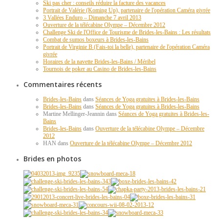
Ski pas cher : conseils réduire la facture des vacances
Portrait de Valérie (Koming Up), partenaire de l'opération Caméra givrée
3 Vallées Enduro – Dimanche 7 avril 2013
Ouverture de la télécabine Olympe – Décembre 2012
Challenge Ski de l'Office de Tourisme de Brides-les-Bains : Les résultats
Combat de sumos boxeurs à Brides-les-Bains
Portrait de Virginie B (Fais-toi la belle), partenaire de l'opération Caméra
givrée
Horaires de la navette Brides-les-Bains / Méribel
Tournois de poker au Casino de Brides-les-Bains
Commentaires récents
Brides-les-Bains
dans
Séances de Yoga gratuites à Brides-les-Bains
Brides-les-Bains
dans
Séances de Yoga gratuites à Brides-les-Bains
Martine Mellinger-Jeannin dans
Séances de Yoga gratuites à Brides-les-
Bains
Brides-les-Bains
dans
Ouverture de la télécabine Olympe – Décembre
2012
HAN dans
Ouverture de la télécabine Olympe – Décembre 2012
Brides en photos