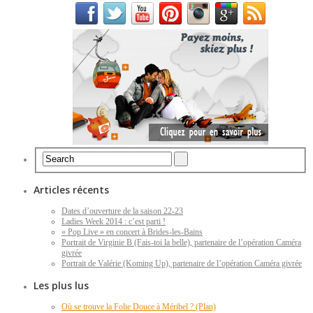
Articles récents
Dates d’ouverture de la saison 22-23
Ladies Week 2014 : c’est parti !
« Pop Live » en concert à Brides-les-Bains
Portrait de Virginie B (Fais-toi la belle), partenaire de l’opération Caméra
givrée
Portrait de Valérie (Koming Up), partenaire de l’opération Caméra givrée
Les plus lus
Où se trouve la Folie Douce à Méribel ? (Plan)