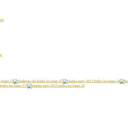
rée
ns