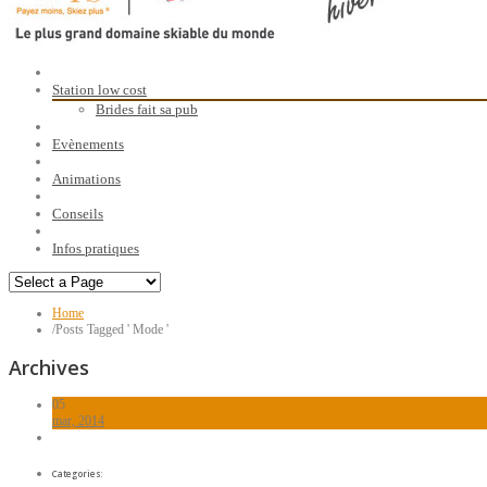
Station low cost
Brides fait sa pub
Evènements
Animations
Conseils
Infos pratiques
Home
/
Posts Tagged ' Mode '
Archives
05
mar, 2014
Categories: