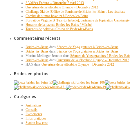
3 Vallées Enduro – Dimanche 7 avril 2013
Ouverture de la télécabine Olympe – Décembre 2012
Challenge Ski de l'Office de Tourisme de Brides-les-Bains : Les résultats
Combat de sumos boxeurs à Brides-les-Bains
Portrait de Virginie B (Fais-toi la belle), partenaire de l'opération Caméra giv
Horaires de la navette Brides-les-Bains / Méribel
Tournois de poker au Casino de Brides-les-Bains
Commentaires récents
Brides-les-Bains
dans
Séances de Yoga gratuites à Brides-les-Bains
Brides-les-Bains
dans
Séances de Yoga gratuites à Brides-les-Bains
Martine Mellinger-Jeannin dans
Séances de Yoga gratuites à Brides-les-Bai
Brides-les-Bains
dans
Ouverture de la télécabine Olympe – Décembre 2012
HAN dans
Ouverture de la télécabine Olympe – Décembre 2012
Brides en photos
Catégories
Animations
Conseils
Evènements
Infos pratiques
Station low cost