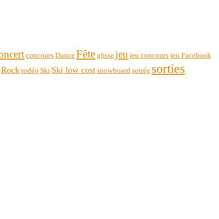
Fête
oncert
jeu
concours
Dance
glisse
jeu concours
jeu Facebook
sorties
Rock
Ski low cost
rodéo
Ski
snowboard
soirée