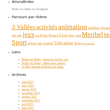
#InstaBrides
Brides-les-Bains sur Instagram
Parcourir par thème
animation
3 Vallées
activités
autobus
Avant
jeux
Meribel
Mu
Live
jeu ski
La Folie Douce
low cost
Sport
Télécabine
séjour ski gratuit
Yoga
économies
Liens
Brides-les-Bains, station de ski low cost
Brides-les-Bains, village pour maigrir
Le Blog thermal de Brides-les-Bains
Archives
août 2022
mars 2014
janvier 2014
novembre 2013
octobre 2013
septembre 2013
avril 2013
mars 2013