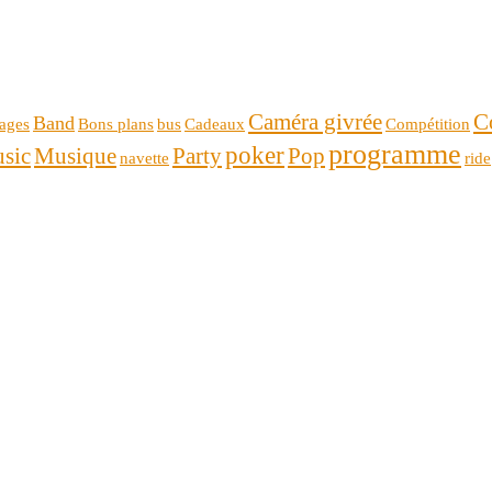
Caméra givrée
C
Band
ages
Bons plans
bus
Cadeaux
Compétition
programme
poker
sic
Musique
Party
Pop
navette
ride