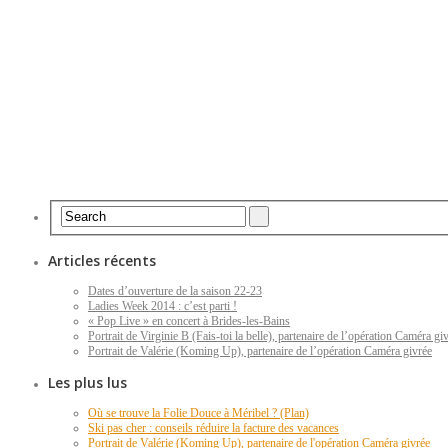
Articles récents
Dates d’ouverture de la saison 22-23
Ladies Week 2014 : c’est parti !
« Pop Live » en concert à Brides-les-Bains
Portrait de Virginie B (Fais-toi la belle), partenaire de l’opération Caméra gi
Portrait de Valérie (Koming Up), partenaire de l’opération Caméra givrée
Les plus lus
Où se trouve la Folie Douce à Méribel ? (Plan)
Ski pas cher : conseils réduire la facture des vacances
Portrait de Valérie (Koming Up), partenaire de l'opération Caméra givrée